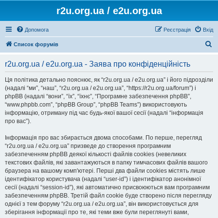
r2u.org.ua / e2u.org.ua
Допомога
Реєстрація
Вхід
П
Список форумів
о
r2u.org.ua / e2u.org.ua - Заява про конфіденційність
ш
у
Ця політика детально пояснює, як “r2u.org.ua / e2u.org.ua” і його підрозділи
(надалі “ми”, “наш”, “r2u.org.ua / e2u.org.ua”, “https://r2u.org.ua/forum”) і
к
phpBB (надалі “вони”, “їх”, “їхнє”, “Програмне забезпечення phpBB”,
“www.phpbb.com”, “phpBB Group”, “phpBB Teams”) використовують
інформацію, отриману під час будь-якої вашої сесії (надалі “інформація
про вас”).
Інформація про вас збирається двома способами. По перше, перегляд
“r2u.org.ua / e2u.org.ua” призведе до створення програмним
забезпеченням phpBB деякої кількості файлів cookies (невеликих
текстових файлів, які завантажуються в папку тимчасових файлів вашого
браузера на вашому комп'ютері. Перші два файли cookies містять лише
ідентифікатор користувача (надалі “user-id”) і ідентифікатор анонімної
сесії (надалі “session-id”), які автоматично присвоюються вам програмним
забезпеченням phpBB. Третій файл cookie буде створено після перегляду
однієї з тем форуму “r2u.org.ua / e2u.org.ua”, він використовується для
зберігання інформації про те, які теми вже були переглянуті вами,