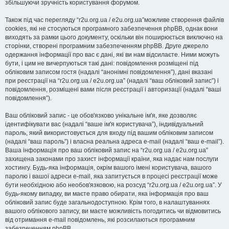
збільшуючи зручність користування форумом.
Також під час перегляду “r2u.org.ua / e2u.org.ua”можливе створення файлів
cookies, які не стосуються програмного забезпечення phpBB, однак вони
виходять за рамки цього документу, оскільки він поширюється виключно на
сторінки, створені програмним забезпеченням phpBB. Друге джерело
одержання інформації про вас є дані, які ви нам відсилаєте. Ними можуть
бути, і цим не вичерпуються такі дані: повідомлення розміщені під
обліковим записом гостя (надалі “анонімні повідомлення”), дані вказані
при реєстрації на “r2u.org.ua / e2u.org.ua” (надалі “ваш обліковий запис”) і
повідомлення, розміщені вами після реєстрації і авторизації (надалі “ваші
повідомлення”).
Ваш обліковий запис - це обов'язково унікальне ім'я, яке дозволяє
ідентифікувати вас (надалі “ваше ім'я користувача”), індивідуальний
пароль, який використовується для входу під вашим обліковим записом
(надалі “ваш пароль”) і власна реальна адреса e-mail (надалі “ваш e-mail”).
Ваша інформація про ваш обліковий запис на “r2u.org.ua / e2u.org.ua”
захищена законами про захист інформації країни, яка надає нам послуги
хостингу. Будь-яка інформація, окрім вашого імені користувача, вашого
паролю і вашої адреси e-mail, яка запитується в процесі реєстрації може
бути необхідною або необов'язковою, на розсуд “r2u.org.ua / e2u.org.ua”. У
будь-якому випадку, ви маєте право обирати, яка інформація про ваш
обліковий запис буде загальнодоступною. Крім того, в налаштуваннях
вашого облікового запису, ви маєте можливість погодитись чи відмовитись
від отримання e-mail повідомлень, які розсилаються програмним
забезпеченням phpBB.