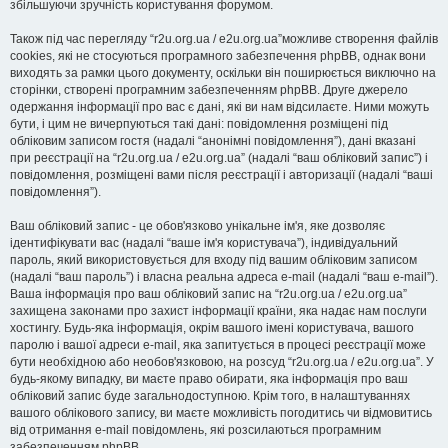
збільшуючи зручність користування форумом.
Також під час перегляду “r2u.org.ua / e2u.org.ua”можливе створення файлів
cookies, які не стосуються програмного забезпечення phpBB, однак вони
виходять за рамки цього документу, оскільки він поширюється виключно на
сторінки, створені програмним забезпеченням phpBB. Друге джерело
одержання інформації про вас є дані, які ви нам відсилаєте. Ними можуть
бути, і цим не вичерпуються такі дані: повідомлення розміщені під
обліковим записом гостя (надалі “анонімні повідомлення”), дані вказані
при реєстрації на “r2u.org.ua / e2u.org.ua” (надалі “ваш обліковий запис”) і
повідомлення, розміщені вами після реєстрації і авторизації (надалі “ваші
повідомлення”).
Ваш обліковий запис - це обов'язково унікальне ім'я, яке дозволяє
ідентифікувати вас (надалі “ваше ім'я користувача”), індивідуальний
пароль, який використовується для входу під вашим обліковим записом
(надалі “ваш пароль”) і власна реальна адреса e-mail (надалі “ваш e-mail”).
Ваша інформація про ваш обліковий запис на “r2u.org.ua / e2u.org.ua”
захищена законами про захист інформації країни, яка надає нам послуги
хостингу. Будь-яка інформація, окрім вашого імені користувача, вашого
паролю і вашої адреси e-mail, яка запитується в процесі реєстрації може
бути необхідною або необов'язковою, на розсуд “r2u.org.ua / e2u.org.ua”. У
будь-якому випадку, ви маєте право обирати, яка інформація про ваш
обліковий запис буде загальнодоступною. Крім того, в налаштуваннях
вашого облікового запису, ви маєте можливість погодитись чи відмовитись
від отримання e-mail повідомлень, які розсилаються програмним
забезпеченням phpBB.