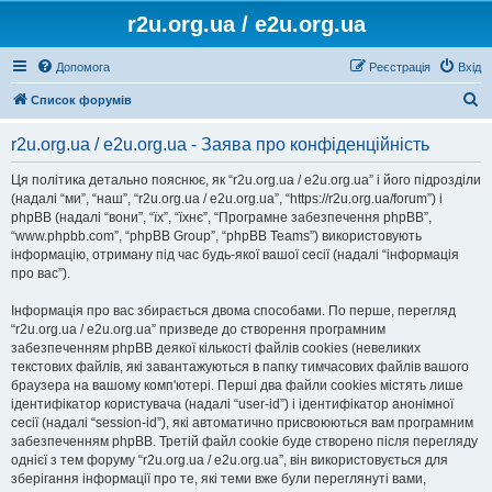
r2u.org.ua / e2u.org.ua
Допомога
Реєстрація
Вхід
П
Список форумів
о
r2u.org.ua / e2u.org.ua - Заява про конфіденційність
ш
у
Ця політика детально пояснює, як “r2u.org.ua / e2u.org.ua” і його підрозділи
(надалі “ми”, “наш”, “r2u.org.ua / e2u.org.ua”, “https://r2u.org.ua/forum”) і
к
phpBB (надалі “вони”, “їх”, “їхнє”, “Програмне забезпечення phpBB”,
“www.phpbb.com”, “phpBB Group”, “phpBB Teams”) використовують
інформацію, отриману під час будь-якої вашої сесії (надалі “інформація
про вас”).
Інформація про вас збирається двома способами. По перше, перегляд
“r2u.org.ua / e2u.org.ua” призведе до створення програмним
забезпеченням phpBB деякої кількості файлів cookies (невеликих
текстових файлів, які завантажуються в папку тимчасових файлів вашого
браузера на вашому комп'ютері. Перші два файли cookies містять лише
ідентифікатор користувача (надалі “user-id”) і ідентифікатор анонімної
сесії (надалі “session-id”), які автоматично присвоюються вам програмним
забезпеченням phpBB. Третій файл cookie буде створено після перегляду
однієї з тем форуму “r2u.org.ua / e2u.org.ua”, він використовується для
зберігання інформації про те, які теми вже були переглянуті вами,