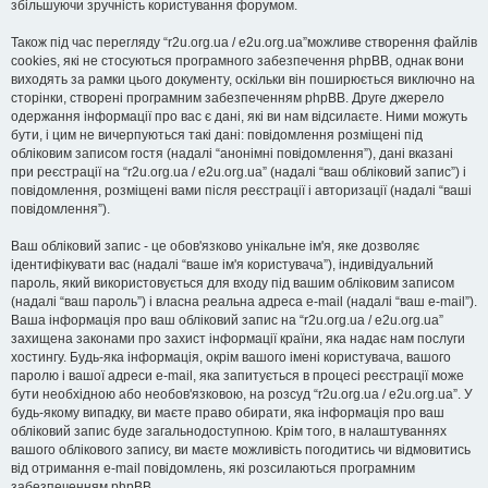
збільшуючи зручність користування форумом.
Також під час перегляду “r2u.org.ua / e2u.org.ua”можливе створення файлів
cookies, які не стосуються програмного забезпечення phpBB, однак вони
виходять за рамки цього документу, оскільки він поширюється виключно на
сторінки, створені програмним забезпеченням phpBB. Друге джерело
одержання інформації про вас є дані, які ви нам відсилаєте. Ними можуть
бути, і цим не вичерпуються такі дані: повідомлення розміщені під
обліковим записом гостя (надалі “анонімні повідомлення”), дані вказані
при реєстрації на “r2u.org.ua / e2u.org.ua” (надалі “ваш обліковий запис”) і
повідомлення, розміщені вами після реєстрації і авторизації (надалі “ваші
повідомлення”).
Ваш обліковий запис - це обов'язково унікальне ім'я, яке дозволяє
ідентифікувати вас (надалі “ваше ім'я користувача”), індивідуальний
пароль, який використовується для входу під вашим обліковим записом
(надалі “ваш пароль”) і власна реальна адреса e-mail (надалі “ваш e-mail”).
Ваша інформація про ваш обліковий запис на “r2u.org.ua / e2u.org.ua”
захищена законами про захист інформації країни, яка надає нам послуги
хостингу. Будь-яка інформація, окрім вашого імені користувача, вашого
паролю і вашої адреси e-mail, яка запитується в процесі реєстрації може
бути необхідною або необов'язковою, на розсуд “r2u.org.ua / e2u.org.ua”. У
будь-якому випадку, ви маєте право обирати, яка інформація про ваш
обліковий запис буде загальнодоступною. Крім того, в налаштуваннях
вашого облікового запису, ви маєте можливість погодитись чи відмовитись
від отримання e-mail повідомлень, які розсилаються програмним
забезпеченням phpBB.