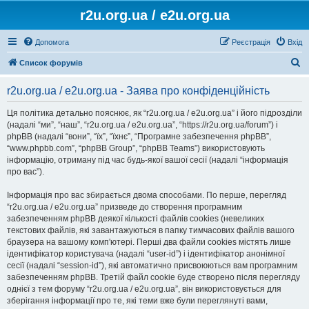
r2u.org.ua / e2u.org.ua
Допомога
Реєстрація
Вхід
П
Список форумів
о
r2u.org.ua / e2u.org.ua - Заява про конфіденційність
ш
у
Ця політика детально пояснює, як “r2u.org.ua / e2u.org.ua” і його підрозділи
(надалі “ми”, “наш”, “r2u.org.ua / e2u.org.ua”, “https://r2u.org.ua/forum”) і
к
phpBB (надалі “вони”, “їх”, “їхнє”, “Програмне забезпечення phpBB”,
“www.phpbb.com”, “phpBB Group”, “phpBB Teams”) використовують
інформацію, отриману під час будь-якої вашої сесії (надалі “інформація
про вас”).
Інформація про вас збирається двома способами. По перше, перегляд
“r2u.org.ua / e2u.org.ua” призведе до створення програмним
забезпеченням phpBB деякої кількості файлів cookies (невеликих
текстових файлів, які завантажуються в папку тимчасових файлів вашого
браузера на вашому комп'ютері. Перші два файли cookies містять лише
ідентифікатор користувача (надалі “user-id”) і ідентифікатор анонімної
сесії (надалі “session-id”), які автоматично присвоюються вам програмним
забезпеченням phpBB. Третій файл cookie буде створено після перегляду
однієї з тем форуму “r2u.org.ua / e2u.org.ua”, він використовується для
зберігання інформації про те, які теми вже були переглянуті вами,