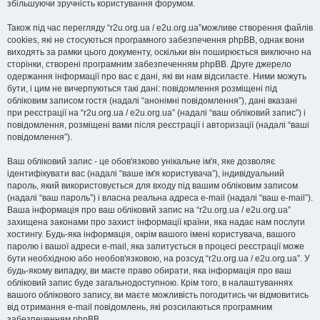
збільшуючи зручність користування форумом.
Також під час перегляду “r2u.org.ua / e2u.org.ua”можливе створення файлів
cookies, які не стосуються програмного забезпечення phpBB, однак вони
виходять за рамки цього документу, оскільки він поширюється виключно на
сторінки, створені програмним забезпеченням phpBB. Друге джерело
одержання інформації про вас є дані, які ви нам відсилаєте. Ними можуть
бути, і цим не вичерпуються такі дані: повідомлення розміщені під
обліковим записом гостя (надалі “анонімні повідомлення”), дані вказані
при реєстрації на “r2u.org.ua / e2u.org.ua” (надалі “ваш обліковий запис”) і
повідомлення, розміщені вами після реєстрації і авторизації (надалі “ваші
повідомлення”).
Ваш обліковий запис - це обов'язково унікальне ім'я, яке дозволяє
ідентифікувати вас (надалі “ваше ім'я користувача”), індивідуальний
пароль, який використовується для входу під вашим обліковим записом
(надалі “ваш пароль”) і власна реальна адреса e-mail (надалі “ваш e-mail”).
Ваша інформація про ваш обліковий запис на “r2u.org.ua / e2u.org.ua”
захищена законами про захист інформації країни, яка надає нам послуги
хостингу. Будь-яка інформація, окрім вашого імені користувача, вашого
паролю і вашої адреси e-mail, яка запитується в процесі реєстрації може
бути необхідною або необов'язковою, на розсуд “r2u.org.ua / e2u.org.ua”. У
будь-якому випадку, ви маєте право обирати, яка інформація про ваш
обліковий запис буде загальнодоступною. Крім того, в налаштуваннях
вашого облікового запису, ви маєте можливість погодитись чи відмовитись
від отримання e-mail повідомлень, які розсилаються програмним
забезпеченням phpBB.