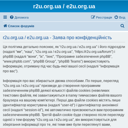
r2u.org.ua / e2u.org.ua
Допомога
Реєстрація
Вхід
П
Список форумів
о
r2u.org.ua / e2u.org.ua - Заява про конфіденційність
ш
у
Ця політика детально пояснює, як “r2u.org.ua / e2u.org.ua” і його підрозділи
(надалі “ми”, “наш”, “r2u.org.ua / e2u.org.ua”, “https://r2u.org.ua/forum”) і
к
phpBB (надалі “вони”, “їх”, “їхнє”, “Програмне забезпечення phpBB”,
“www.phpbb.com”, “phpBB Group”, “phpBB Teams”) використовують
інформацію, отриману під час будь-якої вашої сесії (надалі “інформація
про вас”).
Інформація про вас збирається двома способами. По перше, перегляд
“r2u.org.ua / e2u.org.ua” призведе до створення програмним
забезпеченням phpBB деякої кількості файлів cookies (невеликих
текстових файлів, які завантажуються в папку тимчасових файлів вашого
браузера на вашому комп'ютері. Перші два файли cookies містять лише
ідентифікатор користувача (надалі “user-id”) і ідентифікатор анонімної
сесії (надалі “session-id”), які автоматично присвоюються вам програмним
забезпеченням phpBB. Третій файл cookie буде створено після перегляду
однієї з тем форуму “r2u.org.ua / e2u.org.ua”, він використовується для
зберігання інформації про те, які теми вже були переглянуті вами,