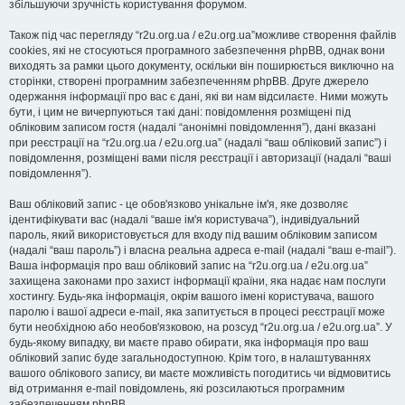
збільшуючи зручність користування форумом.
Також під час перегляду “r2u.org.ua / e2u.org.ua”можливе створення файлів
cookies, які не стосуються програмного забезпечення phpBB, однак вони
виходять за рамки цього документу, оскільки він поширюється виключно на
сторінки, створені програмним забезпеченням phpBB. Друге джерело
одержання інформації про вас є дані, які ви нам відсилаєте. Ними можуть
бути, і цим не вичерпуються такі дані: повідомлення розміщені під
обліковим записом гостя (надалі “анонімні повідомлення”), дані вказані
при реєстрації на “r2u.org.ua / e2u.org.ua” (надалі “ваш обліковий запис”) і
повідомлення, розміщені вами після реєстрації і авторизації (надалі “ваші
повідомлення”).
Ваш обліковий запис - це обов'язково унікальне ім'я, яке дозволяє
ідентифікувати вас (надалі “ваше ім'я користувача”), індивідуальний
пароль, який використовується для входу під вашим обліковим записом
(надалі “ваш пароль”) і власна реальна адреса e-mail (надалі “ваш e-mail”).
Ваша інформація про ваш обліковий запис на “r2u.org.ua / e2u.org.ua”
захищена законами про захист інформації країни, яка надає нам послуги
хостингу. Будь-яка інформація, окрім вашого імені користувача, вашого
паролю і вашої адреси e-mail, яка запитується в процесі реєстрації може
бути необхідною або необов'язковою, на розсуд “r2u.org.ua / e2u.org.ua”. У
будь-якому випадку, ви маєте право обирати, яка інформація про ваш
обліковий запис буде загальнодоступною. Крім того, в налаштуваннях
вашого облікового запису, ви маєте можливість погодитись чи відмовитись
від отримання e-mail повідомлень, які розсилаються програмним
забезпеченням phpBB.