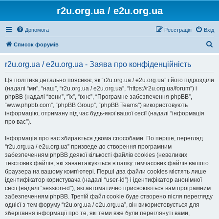
r2u.org.ua / e2u.org.ua
Допомога
Реєстрація
Вхід
П
Список форумів
о
r2u.org.ua / e2u.org.ua - Заява про конфіденційність
ш
у
Ця політика детально пояснює, як “r2u.org.ua / e2u.org.ua” і його підрозділи
(надалі “ми”, “наш”, “r2u.org.ua / e2u.org.ua”, “https://r2u.org.ua/forum”) і
к
phpBB (надалі “вони”, “їх”, “їхнє”, “Програмне забезпечення phpBB”,
“www.phpbb.com”, “phpBB Group”, “phpBB Teams”) використовують
інформацію, отриману під час будь-якої вашої сесії (надалі “інформація
про вас”).
Інформація про вас збирається двома способами. По перше, перегляд
“r2u.org.ua / e2u.org.ua” призведе до створення програмним
забезпеченням phpBB деякої кількості файлів cookies (невеликих
текстових файлів, які завантажуються в папку тимчасових файлів вашого
браузера на вашому комп'ютері. Перші два файли cookies містять лише
ідентифікатор користувача (надалі “user-id”) і ідентифікатор анонімної
сесії (надалі “session-id”), які автоматично присвоюються вам програмним
забезпеченням phpBB. Третій файл cookie буде створено після перегляду
однієї з тем форуму “r2u.org.ua / e2u.org.ua”, він використовується для
зберігання інформації про те, які теми вже були переглянуті вами,