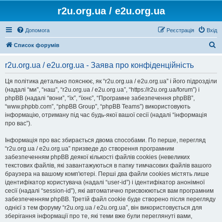
r2u.org.ua / e2u.org.ua
Допомога
Реєстрація
Вхід
П
Список форумів
о
r2u.org.ua / e2u.org.ua - Заява про конфіденційність
ш
у
Ця політика детально пояснює, як “r2u.org.ua / e2u.org.ua” і його підрозділи
(надалі “ми”, “наш”, “r2u.org.ua / e2u.org.ua”, “https://r2u.org.ua/forum”) і
к
phpBB (надалі “вони”, “їх”, “їхнє”, “Програмне забезпечення phpBB”,
“www.phpbb.com”, “phpBB Group”, “phpBB Teams”) використовують
інформацію, отриману під час будь-якої вашої сесії (надалі “інформація
про вас”).
Інформація про вас збирається двома способами. По перше, перегляд
“r2u.org.ua / e2u.org.ua” призведе до створення програмним
забезпеченням phpBB деякої кількості файлів cookies (невеликих
текстових файлів, які завантажуються в папку тимчасових файлів вашого
браузера на вашому комп'ютері. Перші два файли cookies містять лише
ідентифікатор користувача (надалі “user-id”) і ідентифікатор анонімної
сесії (надалі “session-id”), які автоматично присвоюються вам програмним
забезпеченням phpBB. Третій файл cookie буде створено після перегляду
однієї з тем форуму “r2u.org.ua / e2u.org.ua”, він використовується для
зберігання інформації про те, які теми вже були переглянуті вами,