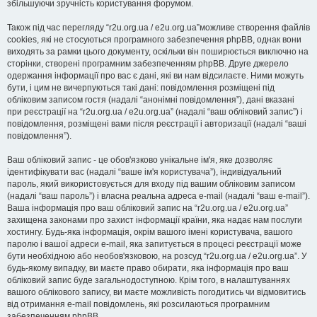
збільшуючи зручність користування форумом.
Також під час перегляду “r2u.org.ua / e2u.org.ua”можливе створення файлів
cookies, які не стосуються програмного забезпечення phpBB, однак вони
виходять за рамки цього документу, оскільки він поширюється виключно на
сторінки, створені програмним забезпеченням phpBB. Друге джерело
одержання інформації про вас є дані, які ви нам відсилаєте. Ними можуть
бути, і цим не вичерпуються такі дані: повідомлення розміщені під
обліковим записом гостя (надалі “анонімні повідомлення”), дані вказані
при реєстрації на “r2u.org.ua / e2u.org.ua” (надалі “ваш обліковий запис”) і
повідомлення, розміщені вами після реєстрації і авторизації (надалі “ваші
повідомлення”).
Ваш обліковий запис - це обов'язково унікальне ім'я, яке дозволяє
ідентифікувати вас (надалі “ваше ім'я користувача”), індивідуальний
пароль, який використовується для входу під вашим обліковим записом
(надалі “ваш пароль”) і власна реальна адреса e-mail (надалі “ваш e-mail”).
Ваша інформація про ваш обліковий запис на “r2u.org.ua / e2u.org.ua”
захищена законами про захист інформації країни, яка надає нам послуги
хостингу. Будь-яка інформація, окрім вашого імені користувача, вашого
паролю і вашої адреси e-mail, яка запитується в процесі реєстрації може
бути необхідною або необов'язковою, на розсуд “r2u.org.ua / e2u.org.ua”. У
будь-якому випадку, ви маєте право обирати, яка інформація про ваш
обліковий запис буде загальнодоступною. Крім того, в налаштуваннях
вашого облікового запису, ви маєте можливість погодитись чи відмовитись
від отримання e-mail повідомлень, які розсилаються програмним
забезпеченням phpBB.