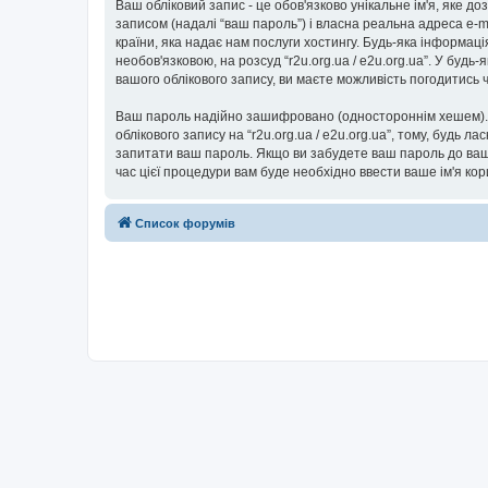
Ваш обліковий запис - це обов'язково унікальне ім'я, яке д
записом (надалі “ваш пароль”) і власна реальна адреса e-ma
країни, яка надає нам послуги хостингу. Будь-яка інформаці
необов'язковою, на розсуд “r2u.org.ua / e2u.org.ua”. У буд
вашого облікового запису, ви маєте можливість погодитись
Ваш пароль надійно зашифровано (одностороннім хешем). П
облікового запису на “r2u.org.ua / e2u.org.ua”, тому, будь ла
запитати ваш пароль. Якщо ви забудете ваш пароль до вашо
час цієї процедури вам буде необхідно ввести ваше ім'я ко
Список форумів