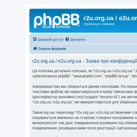
r2u.org.ua / e2u.o
Українські словники
Швидкий доступ
Допомога
Список форумів
r2u.org.ua / e2u.org.ua - Заява про конфіденці
Ця політика детально пояснює, як “r2u.org.ua / e2u.org.ua” і йо
забезпечення phpBB”, “www.phpbb.com”, “phpBB Group”, “php
Інформація про вас збирається двома способами. По перше,
текстових файлів, які завантажуються в папку тимчасових ф
ідентифікатор анонімної сесії (надалі “session-id”), які 
“r2u.org.ua / e2u.org.ua”, він використовується для зберіг
Також під час перегляду “r2u.org.ua / e2u.org.ua”можливе с
поширюється виключно на сторінки, створені програмним за
вичерпуються такі дані: повідомлення розміщені під обліковим
повідомлення, розміщені вами після реєстрації і авторизаці