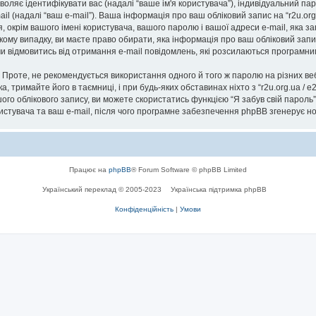
озволяє ідентифікувати вас (надалі “ваше ім'я користувача”), індивідуальний п
il (надалі “ваш e-mail”). Ваша інформація про ваш обліковий запис на “r2u.or
я, окрім вашого імені користувача, вашого паролю і вашої адреси e-mail, яка 
ь-якому випадку, ви маєте право обирати, яка інформація про ваш обліковий за
 чи відмовитись від отримання e-mail повідомлень, які розсилаються програм
роте, не рекомендується використання одного й того ж паролю на різних ве
ска, тримайте його в таємниці, і при будь-яких обставинах ніхто з “r2u.org.ua / 
го облікового запису, ви можете скористатись функцією “Я забув свій парол
ристувача та ваш e-mail, після чого програмне забезпечення phpBB згенерує н
Працює на
phpBB
® Forum Software © phpBB Limited
Український переклад © 2005-2023
Українська підтримка phpBB
Конфіденційність
|
Умови