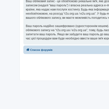
Ваш обліковий запис - це обов'язково унікальне ім'я, яке д
записом (надалі “ваш пароль”) і власна реальна адреса e-ma
країни, яка надає нам послуги хостингу. Будь-яка інформаці
необов'язковою, на розсуд “r2u.org.ua / e2u.org.ua”. У буд
вашого облікового запису, ви маєте можливість погодитись
Ваш пароль надійно зашифровано (одностороннім хешем). П
облікового запису на “r2u.org.ua / e2u.org.ua”, тому, будь ла
запитати ваш пароль. Якщо ви забудете ваш пароль до вашо
час цієї процедури вам буде необхідно ввести ваше ім'я ко
Список форумів