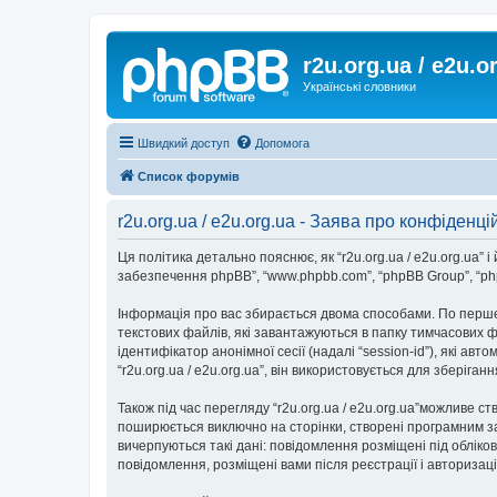
r2u.org.ua / e2u.o
Українські словники
Швидкий доступ
Допомога
Список форумів
r2u.org.ua / e2u.org.ua - Заява про конфіденці
Ця політика детально пояснює, як “r2u.org.ua / e2u.org.ua” і йо
забезпечення phpBB”, “www.phpbb.com”, “phpBB Group”, “php
Інформація про вас збирається двома способами. По перше,
текстових файлів, які завантажуються в папку тимчасових ф
ідентифікатор анонімної сесії (надалі “session-id”), які 
“r2u.org.ua / e2u.org.ua”, він використовується для зберіг
Також під час перегляду “r2u.org.ua / e2u.org.ua”можливе с
поширюється виключно на сторінки, створені програмним за
вичерпуються такі дані: повідомлення розміщені під обліковим
повідомлення, розміщені вами після реєстрації і авторизаці