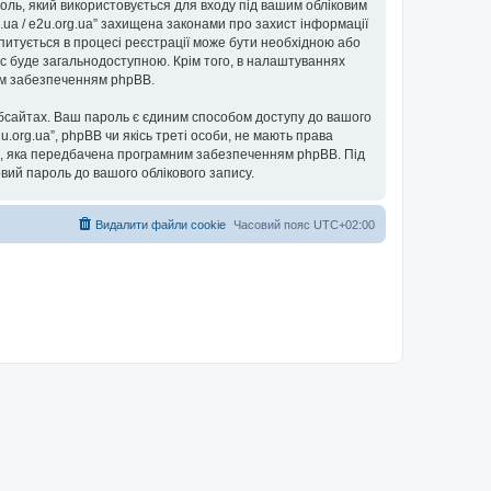
ароль, який використовується для входу під вашим обліковим
g.ua / e2u.org.ua” захищена законами про захист інформації
запитується в процесі реєстрації може бути необхідною або
пис буде загальнодоступною. Крім того, в налаштуваннях
ним забезпеченням phpBB.
бсайтах. Ваш пароль є єдиним способом доступу до вашого
e2u.org.ua”, phpBB чи якісь треті особи, не мають права
ь”, яка передбачена програмним забезпеченням phpBB. Під
овий пароль до вашого облікового запису.
Видалити файли cookie
Часовий пояс
UTC+02:00