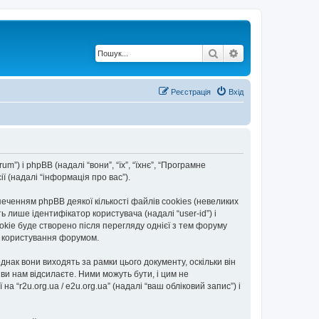
Пошук
Розширений по
Реєстрація
Вхід
rum”) і phpBB (надалі “вони”, “їх”, “їхнє”, “Програмне
 (надалі “інформація про вас”).
еченням phpBB деякої кількості файлів cookies (невеликих
 лише ідентифікатор користувача (надалі “user-id”) і
okie буде створено після перегляду однієї з тем форуму
ть користування форумом.
днак вони виходять за рамки цього документу, оскільки він
и нам відсилаєте. Ними можуть бути, і цим не
а “r2u.org.ua / e2u.org.ua” (надалі “ваш обліковий запис”) і