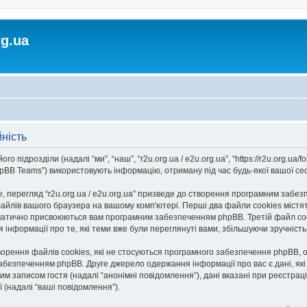
rg.ua
йність
го підрозділи (надалі “ми”, “наш”, “r2u.org.ua / e2u.org.ua”, “https://r2u.org.ua/fo
BB Teams”) використовують інформацію, отриману під час будь-якої вашої сесії
 перегляд “r2u.org.ua / e2u.org.ua” призведе до створення програмним забезп
айлів вашого браузера на вашому комп'ютері. Перші два файли cookies містять
автоматично присвоюються вам програмним забезпеченням phpBB. Третій файл co
ання інформації про те, які теми вже були переглянуті вами, збільшуючи зручніс
творення файлів cookies, які не стосуються програмного забезпечення phpBB, о
безпеченням phpBB. Друге джерело одержання інформації про вас є дані, які в
 записом гостя (надалі “анонімні повідомлення”), дані вказані при реєстрації н
ї (надалі “ваші повідомлення”).