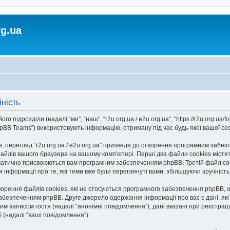
rg.ua
йність
го підрозділи (надалі “ми”, “наш”, “r2u.org.ua / e2u.org.ua”, “https://r2u.org.ua/fo
BB Teams”) використовують інформацію, отриману під час будь-якої вашої сесії
 перегляд “r2u.org.ua / e2u.org.ua” призведе до створення програмним забезп
айлів вашого браузера на вашому комп'ютері. Перші два файли cookies містять
автоматично присвоюються вам програмним забезпеченням phpBB. Третій файл co
ання інформації про те, які теми вже були переглянуті вами, збільшуючи зручніс
творення файлів cookies, які не стосуються програмного забезпечення phpBB, о
безпеченням phpBB. Друге джерело одержання інформації про вас є дані, які в
 записом гостя (надалі “анонімні повідомлення”), дані вказані при реєстрації н
ї (надалі “ваші повідомлення”).