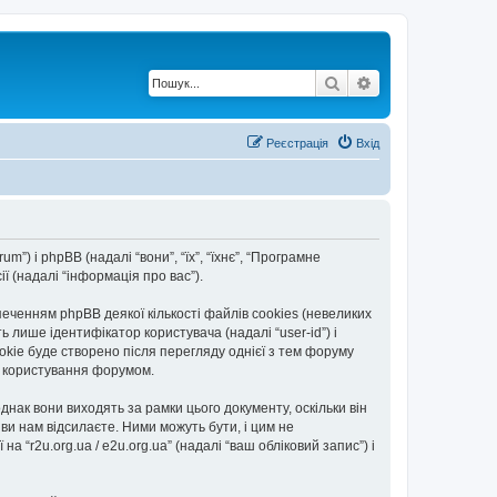
Пошук
Розширений по
Реєстрація
Вхід
rum”) і phpBB (надалі “вони”, “їх”, “їхнє”, “Програмне
 (надалі “інформація про вас”).
еченням phpBB деякої кількості файлів cookies (невеликих
 лише ідентифікатор користувача (надалі “user-id”) і
okie буде створено після перегляду однієї з тем форуму
ть користування форумом.
днак вони виходять за рамки цього документу, оскільки він
и нам відсилаєте. Ними можуть бути, і цим не
а “r2u.org.ua / e2u.org.ua” (надалі “ваш обліковий запис”) і