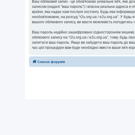
Ваш обліковий запис - це обов'язково унікальне ім'я, яке д
записом (надалі “ваш пароль”) і власна реальна адреса e-ma
країни, яка надає нам послуги хостингу. Будь-яка інформаці
необов'язковою, на розсуд “r2u.org.ua / e2u.org.ua”. У буд
вашого облікового запису, ви маєте можливість погодитись
Ваш пароль надійно зашифровано (одностороннім хешем). П
облікового запису на “r2u.org.ua / e2u.org.ua”, тому, будь ла
запитати ваш пароль. Якщо ви забудете ваш пароль до вашо
час цієї процедури вам буде необхідно ввести ваше ім'я ко
Список форумів