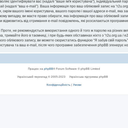
озволяє ідентифікувати вас (надалі “ваше ім'я користувача”), індивідуальний п
il (надалі “ваш e-mail”). Ваша інформація про ваш обліковий запис на “r2u.or
я, окрім вашого імені користувача, вашого паролю і вашої адреси e-mail, яка 
ь-якому випадку, ви маєте право обирати, яка інформація про ваш обліковий за
 чи відмовитись від отримання e-mail повідомлень, які розсилаються програм
роте, не рекомендується використання одного й того ж паролю на різних ве
ска, тримайте його в таємниці, і при будь-яких обставинах ніхто з “r2u.org.ua / 
го облікового запису, ви можете скористатись функцією “Я забув свій парол
ристувача та ваш e-mail, після чого програмне забезпечення phpBB згенерує н
Працює на
phpBB
® Forum Software © phpBB Limited
Український переклад © 2005-2023
Українська підтримка phpBB
Конфіденційність
|
Умови