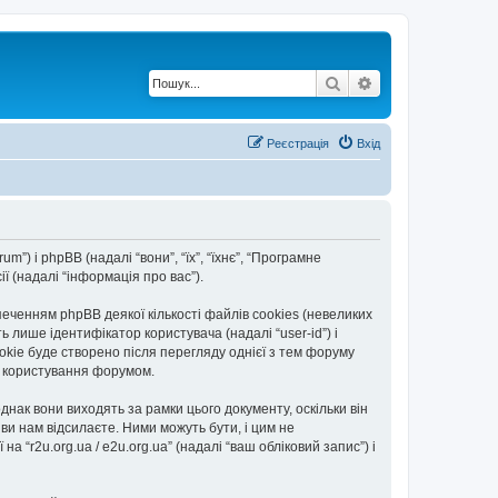
Пошук
Розширений по
Реєстрація
Вхід
rum”) і phpBB (надалі “вони”, “їх”, “їхнє”, “Програмне
 (надалі “інформація про вас”).
еченням phpBB деякої кількості файлів cookies (невеликих
 лише ідентифікатор користувача (надалі “user-id”) і
okie буде створено після перегляду однієї з тем форуму
ть користування форумом.
днак вони виходять за рамки цього документу, оскільки він
и нам відсилаєте. Ними можуть бути, і цим не
а “r2u.org.ua / e2u.org.ua” (надалі “ваш обліковий запис”) і