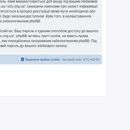
ароль, який використовується для входу під вашим обліковим
g.ua / e2u.org.ua” захищена законами про захист інформації
запитується в процесі реєстрації може бути необхідною або
пис буде загальнодоступною. Крім того, в налаштуваннях
ним забезпеченням phpBB.
бсайтах. Ваш пароль є єдиним способом доступу до вашого
e2u.org.ua”, phpBB чи якісь треті особи, не мають права
ь”, яка передбачена програмним забезпеченням phpBB. Під
овий пароль до вашого облікового запису.
Видалити файли cookie
Часовий пояс
UTC+02:00