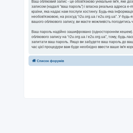
Ваш обліковий запис - це обов'язково унікальне ім'я, яке д
записом (надалі “ваш пароль”) і власна реальна адреса e-ma
країни, яка надає нам послуги хостингу. Будь-яка інформаці
необов'язковою, на розсуд “r2u.org.ua / e2u.org.ua”. У буд
вашого облікового запису, ви маєте можливість погодитись
Ваш пароль надійно зашифровано (одностороннім хешем). П
облікового запису на “r2u.org.ua / e2u.org.ua”, тому, будь ла
запитати ваш пароль. Якщо ви забудете ваш пароль до вашо
час цієї процедури вам буде необхідно ввести ваше ім'я ко
Список форумів