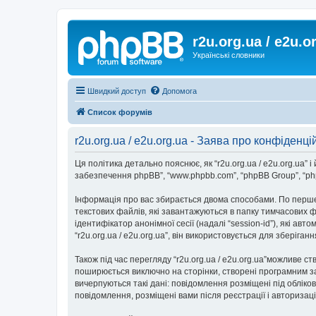
r2u.org.ua / e2u.o
Українські словники
Швидкий доступ
Допомога
Список форумів
r2u.org.ua / e2u.org.ua - Заява про конфіденці
Ця політика детально пояснює, як “r2u.org.ua / e2u.org.ua” і йо
забезпечення phpBB”, “www.phpbb.com”, “phpBB Group”, “php
Інформація про вас збирається двома способами. По перше,
текстових файлів, які завантажуються в папку тимчасових ф
ідентифікатор анонімної сесії (надалі “session-id”), які 
“r2u.org.ua / e2u.org.ua”, він використовується для зберіг
Також під час перегляду “r2u.org.ua / e2u.org.ua”можливе с
поширюється виключно на сторінки, створені програмним за
вичерпуються такі дані: повідомлення розміщені під обліковим
повідомлення, розміщені вами після реєстрації і авторизаці