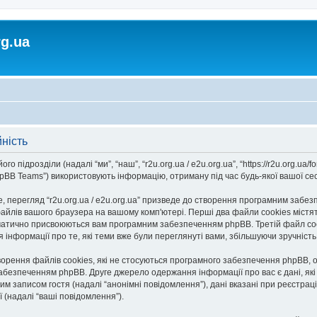
rg.ua
йність
го підрозділи (надалі “ми”, “наш”, “r2u.org.ua / e2u.org.ua”, “https://r2u.org.ua/fo
BB Teams”) використовують інформацію, отриману під час будь-якої вашої сесії
 перегляд “r2u.org.ua / e2u.org.ua” призведе до створення програмним забезп
айлів вашого браузера на вашому комп'ютері. Перші два файли cookies містять
автоматично присвоюються вам програмним забезпеченням phpBB. Третій файл co
ання інформації про те, які теми вже були переглянуті вами, збільшуючи зручніс
творення файлів cookies, які не стосуються програмного забезпечення phpBB, о
безпеченням phpBB. Друге джерело одержання інформації про вас є дані, які в
 записом гостя (надалі “анонімні повідомлення”), дані вказані при реєстрації н
ї (надалі “ваші повідомлення”).