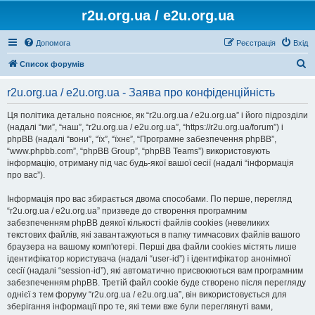
r2u.org.ua / e2u.org.ua
Допомога
Реєстрація
Вхід
П
Список форумів
о
r2u.org.ua / e2u.org.ua - Заява про конфіденційність
ш
у
Ця політика детально пояснює, як “r2u.org.ua / e2u.org.ua” і його підрозділи
(надалі “ми”, “наш”, “r2u.org.ua / e2u.org.ua”, “https://r2u.org.ua/forum”) і
к
phpBB (надалі “вони”, “їх”, “їхнє”, “Програмне забезпечення phpBB”,
“www.phpbb.com”, “phpBB Group”, “phpBB Teams”) використовують
інформацію, отриману під час будь-якої вашої сесії (надалі “інформація
про вас”).
Інформація про вас збирається двома способами. По перше, перегляд
“r2u.org.ua / e2u.org.ua” призведе до створення програмним
забезпеченням phpBB деякої кількості файлів cookies (невеликих
текстових файлів, які завантажуються в папку тимчасових файлів вашого
браузера на вашому комп'ютері. Перші два файли cookies містять лише
ідентифікатор користувача (надалі “user-id”) і ідентифікатор анонімної
сесії (надалі “session-id”), які автоматично присвоюються вам програмним
забезпеченням phpBB. Третій файл cookie буде створено після перегляду
однієї з тем форуму “r2u.org.ua / e2u.org.ua”, він використовується для
зберігання інформації про те, які теми вже були переглянуті вами,