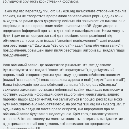
збільшуючи зручність користування форумом.
Також під час перегляду “r2u.org.ua / e2u.org.ua”можливе створення файлів
cookies, які не стосуються програмного забезпечення phpBB, однак вони
виходять за рамки цього документу, оскільки він поширюється виключно на
сторінки, створені програмним забезпеченням phpBB. Друге джерело
одержання інформації про вас є дані, які ви нам відсилаєте. Ними можуть
бути, і цим не вичерпуються такі дані: повідомлення розміщені під
обліковим записом гостя (надалі “анонімні повідомлення”), дані вказані
при реєстрації на “r2u.org.ua / e2u.org.ua” (надалі “ваш обліковий запис”) і
повідомлення, розміщені вами після реєстрації і авторизації (надалі “ваші
повідомлення”).
Ваш обліковий запис - це обов'язково унікальне ім'я, яке дозволяє
ідентифікувати вас (надалі “ваше ім'я користувача”), індивідуальний
пароль, який використовується для входу під вашим обліковим записом
(надалі “ваш пароль”) і власна реальна адреса e-mail (надалі “ваш e-mail”).
Ваша інформація про ваш обліковий запис на “r2u.org.ua / e2u.org.ua”
захищена законами про захист інформації країни, яка надає нам послуги
хостингу. Будь-яка інформація, окрім вашого імені користувача, вашого
паролю і вашої адреси e-mail, яка запитується в процесі реєстрації може
бути необхідною або необов'язковою, на розсуд “r2u.org.ua / e2u.org.ua”. У
будь-якому випадку, ви маєте право обирати, яка інформація про ваш
обліковий запис буде загальнодоступною. Крім того, в налаштуваннях
вашого облікового запису, ви маєте можливість погодитись чи відмовитись
від отримання e-mail повідомлень, які розсилаються програмним
забезпеченням phpBB.