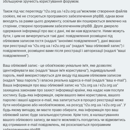
збільшуючи зручність користування форумом.
Також під час перегляду “r2u.org.ua / e2u.org.ua”можливе створення файлів
cookies, які не стосуються програмного забезпечення phpBB, однак вони
виходять за рамки цього документу, оскільки він поширюється виключно на
сторінки, створені програмним забезпеченням phpBB. Друге джерело
одержання інформації про вас є дані, які ви нам відсилаєте. Ними можуть
бути, і цим не вичерпуються такі дані: повідомлення розміщені під
обліковим записом гостя (надалі “анонімні повідомлення”), дані вказані
при реєстрації на “r2u.org.ua / e2u.org.ua” (надалі “ваш обліковий запис”) і
повідомлення, розміщені вами після реєстрації і авторизації (надалі “ваші
повідомлення”).
Ваш обліковий запис - це обов'язково унікальне ім'я, яке дозволяє
ідентифікувати вас (надалі “ваше ім'я користувача”), індивідуальний
пароль, який використовується для входу під вашим обліковим записом
(надалі “ваш пароль”) і власна реальна адреса e-mail (надалі “ваш e-mail”).
Ваша інформація про ваш обліковий запис на “r2u.org.ua / e2u.org.ua”
захищена законами про захист інформації країни, яка надає нам послуги
хостингу. Будь-яка інформація, окрім вашого імені користувача, вашого
паролю і вашої адреси e-mail, яка запитується в процесі реєстрації може
бути необхідною або необов'язковою, на розсуд “r2u.org.ua / e2u.org.ua”. У
будь-якому випадку, ви маєте право обирати, яка інформація про ваш
обліковий запис буде загальнодоступною. Крім того, в налаштуваннях
вашого облікового запису, ви маєте можливість погодитись чи відмовитись
від отримання e-mail повідомлень, які розсилаються програмним
забезпеченням phpBB.