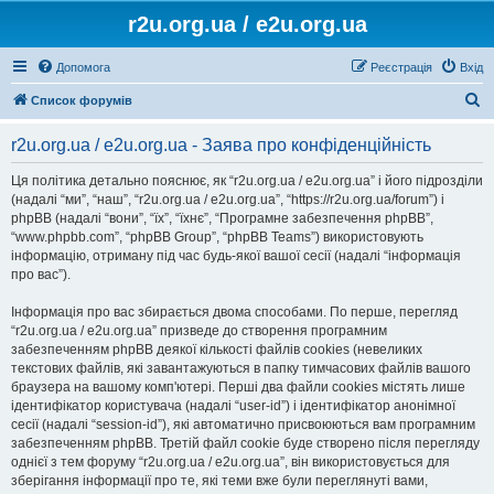
r2u.org.ua / e2u.org.ua
Допомога
Реєстрація
Вхід
П
Список форумів
о
r2u.org.ua / e2u.org.ua - Заява про конфіденційність
ш
у
Ця політика детально пояснює, як “r2u.org.ua / e2u.org.ua” і його підрозділи
(надалі “ми”, “наш”, “r2u.org.ua / e2u.org.ua”, “https://r2u.org.ua/forum”) і
к
phpBB (надалі “вони”, “їх”, “їхнє”, “Програмне забезпечення phpBB”,
“www.phpbb.com”, “phpBB Group”, “phpBB Teams”) використовують
інформацію, отриману під час будь-якої вашої сесії (надалі “інформація
про вас”).
Інформація про вас збирається двома способами. По перше, перегляд
“r2u.org.ua / e2u.org.ua” призведе до створення програмним
забезпеченням phpBB деякої кількості файлів cookies (невеликих
текстових файлів, які завантажуються в папку тимчасових файлів вашого
браузера на вашому комп'ютері. Перші два файли cookies містять лише
ідентифікатор користувача (надалі “user-id”) і ідентифікатор анонімної
сесії (надалі “session-id”), які автоматично присвоюються вам програмним
забезпеченням phpBB. Третій файл cookie буде створено після перегляду
однієї з тем форуму “r2u.org.ua / e2u.org.ua”, він використовується для
зберігання інформації про те, які теми вже були переглянуті вами,