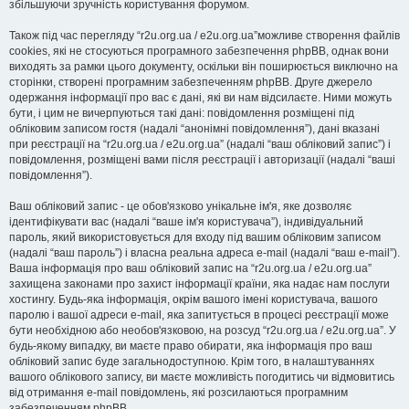
збільшуючи зручність користування форумом.
Також під час перегляду “r2u.org.ua / e2u.org.ua”можливе створення файлів
cookies, які не стосуються програмного забезпечення phpBB, однак вони
виходять за рамки цього документу, оскільки він поширюється виключно на
сторінки, створені програмним забезпеченням phpBB. Друге джерело
одержання інформації про вас є дані, які ви нам відсилаєте. Ними можуть
бути, і цим не вичерпуються такі дані: повідомлення розміщені під
обліковим записом гостя (надалі “анонімні повідомлення”), дані вказані
при реєстрації на “r2u.org.ua / e2u.org.ua” (надалі “ваш обліковий запис”) і
повідомлення, розміщені вами після реєстрації і авторизації (надалі “ваші
повідомлення”).
Ваш обліковий запис - це обов'язково унікальне ім'я, яке дозволяє
ідентифікувати вас (надалі “ваше ім'я користувача”), індивідуальний
пароль, який використовується для входу під вашим обліковим записом
(надалі “ваш пароль”) і власна реальна адреса e-mail (надалі “ваш e-mail”).
Ваша інформація про ваш обліковий запис на “r2u.org.ua / e2u.org.ua”
захищена законами про захист інформації країни, яка надає нам послуги
хостингу. Будь-яка інформація, окрім вашого імені користувача, вашого
паролю і вашої адреси e-mail, яка запитується в процесі реєстрації може
бути необхідною або необов'язковою, на розсуд “r2u.org.ua / e2u.org.ua”. У
будь-якому випадку, ви маєте право обирати, яка інформація про ваш
обліковий запис буде загальнодоступною. Крім того, в налаштуваннях
вашого облікового запису, ви маєте можливість погодитись чи відмовитись
від отримання e-mail повідомлень, які розсилаються програмним
забезпеченням phpBB.