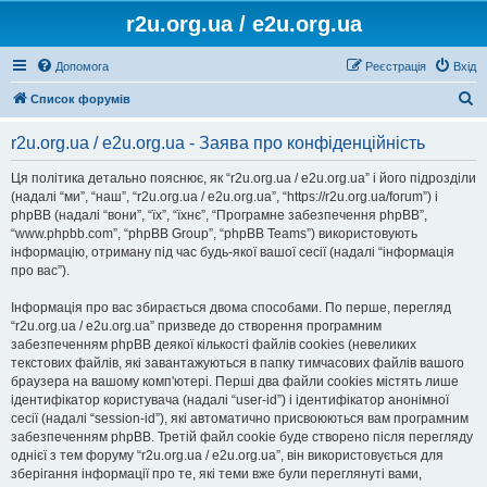
r2u.org.ua / e2u.org.ua
Допомога
Реєстрація
Вхід
П
Список форумів
о
r2u.org.ua / e2u.org.ua - Заява про конфіденційність
ш
у
Ця політика детально пояснює, як “r2u.org.ua / e2u.org.ua” і його підрозділи
(надалі “ми”, “наш”, “r2u.org.ua / e2u.org.ua”, “https://r2u.org.ua/forum”) і
к
phpBB (надалі “вони”, “їх”, “їхнє”, “Програмне забезпечення phpBB”,
“www.phpbb.com”, “phpBB Group”, “phpBB Teams”) використовують
інформацію, отриману під час будь-якої вашої сесії (надалі “інформація
про вас”).
Інформація про вас збирається двома способами. По перше, перегляд
“r2u.org.ua / e2u.org.ua” призведе до створення програмним
забезпеченням phpBB деякої кількості файлів cookies (невеликих
текстових файлів, які завантажуються в папку тимчасових файлів вашого
браузера на вашому комп'ютері. Перші два файли cookies містять лише
ідентифікатор користувача (надалі “user-id”) і ідентифікатор анонімної
сесії (надалі “session-id”), які автоматично присвоюються вам програмним
забезпеченням phpBB. Третій файл cookie буде створено після перегляду
однієї з тем форуму “r2u.org.ua / e2u.org.ua”, він використовується для
зберігання інформації про те, які теми вже були переглянуті вами,