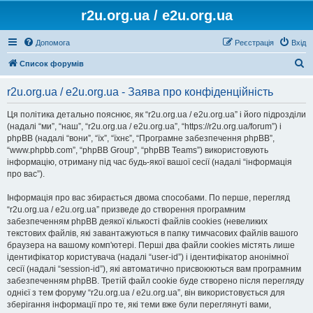
r2u.org.ua / e2u.org.ua
Допомога
Реєстрація
Вхід
П
Список форумів
о
r2u.org.ua / e2u.org.ua - Заява про конфіденційність
ш
у
Ця політика детально пояснює, як “r2u.org.ua / e2u.org.ua” і його підрозділи
(надалі “ми”, “наш”, “r2u.org.ua / e2u.org.ua”, “https://r2u.org.ua/forum”) і
к
phpBB (надалі “вони”, “їх”, “їхнє”, “Програмне забезпечення phpBB”,
“www.phpbb.com”, “phpBB Group”, “phpBB Teams”) використовують
інформацію, отриману під час будь-якої вашої сесії (надалі “інформація
про вас”).
Інформація про вас збирається двома способами. По перше, перегляд
“r2u.org.ua / e2u.org.ua” призведе до створення програмним
забезпеченням phpBB деякої кількості файлів cookies (невеликих
текстових файлів, які завантажуються в папку тимчасових файлів вашого
браузера на вашому комп'ютері. Перші два файли cookies містять лише
ідентифікатор користувача (надалі “user-id”) і ідентифікатор анонімної
сесії (надалі “session-id”), які автоматично присвоюються вам програмним
забезпеченням phpBB. Третій файл cookie буде створено після перегляду
однієї з тем форуму “r2u.org.ua / e2u.org.ua”, він використовується для
зберігання інформації про те, які теми вже були переглянуті вами,