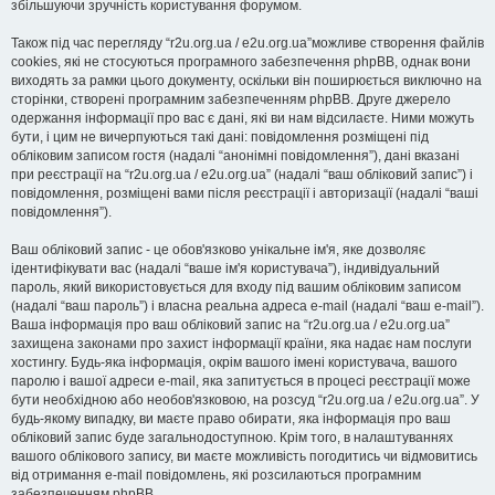
збільшуючи зручність користування форумом.
Також під час перегляду “r2u.org.ua / e2u.org.ua”можливе створення файлів
cookies, які не стосуються програмного забезпечення phpBB, однак вони
виходять за рамки цього документу, оскільки він поширюється виключно на
сторінки, створені програмним забезпеченням phpBB. Друге джерело
одержання інформації про вас є дані, які ви нам відсилаєте. Ними можуть
бути, і цим не вичерпуються такі дані: повідомлення розміщені під
обліковим записом гостя (надалі “анонімні повідомлення”), дані вказані
при реєстрації на “r2u.org.ua / e2u.org.ua” (надалі “ваш обліковий запис”) і
повідомлення, розміщені вами після реєстрації і авторизації (надалі “ваші
повідомлення”).
Ваш обліковий запис - це обов'язково унікальне ім'я, яке дозволяє
ідентифікувати вас (надалі “ваше ім'я користувача”), індивідуальний
пароль, який використовується для входу під вашим обліковим записом
(надалі “ваш пароль”) і власна реальна адреса e-mail (надалі “ваш e-mail”).
Ваша інформація про ваш обліковий запис на “r2u.org.ua / e2u.org.ua”
захищена законами про захист інформації країни, яка надає нам послуги
хостингу. Будь-яка інформація, окрім вашого імені користувача, вашого
паролю і вашої адреси e-mail, яка запитується в процесі реєстрації може
бути необхідною або необов'язковою, на розсуд “r2u.org.ua / e2u.org.ua”. У
будь-якому випадку, ви маєте право обирати, яка інформація про ваш
обліковий запис буде загальнодоступною. Крім того, в налаштуваннях
вашого облікового запису, ви маєте можливість погодитись чи відмовитись
від отримання e-mail повідомлень, які розсилаються програмним
забезпеченням phpBB.