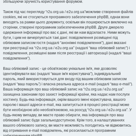
збільшуючи зручність користування форумом.
Також під час перегляду “r2u.org.ua / e2u.org.ua”можливе створення файлів
cookies, які не стосуються програмного забезпечення phpBB, однак вони
виходять за рамки цього документу, оскільки він поширюється виключно на
сторінки, створені програмним забезпеченням phpBB. Друге джерело
одержання інформації про вас є дані, які ви нам відсилаєте. Ними можуть
бути, і цим не вичерпуються такі дані: повідомлення розміщені під
обліковим записом гостя (надалі “анонімні повідомлення”), дані вказані
при реєстрації на “r2u.org.ua / e2u.org.ua” (надалі “ваш обліковий запис”) і
повідомлення, розміщені вами після реєстрації і авторизації (надалі “ваші
повідомлення”).
Ваш обліковий запис - це обов'язково унікальне ім'я, яке дозволяє
ідентифікувати вас (надалі “ваше ім'я користувача”), індивідуальний
пароль, який використовується для входу під вашим обліковим записом
(надалі “ваш пароль”) і власна реальна адреса e-mail (надалі “ваш e-mail”).
Ваша інформація про ваш обліковий запис на “r2u.org.ua / e2u.org.ua”
захищена законами про захист інформації країни, яка надає нам послуги
хостингу. Будь-яка інформація, окрім вашого імені користувача, вашого
паролю і вашої адреси e-mail, яка запитується в процесі реєстрації може
бути необхідною або необов'язковою, на розсуд “r2u.org.ua / e2u.org.ua”. У
будь-якому випадку, ви маєте право обирати, яка інформація про ваш
обліковий запис буде загальнодоступною. Крім того, в налаштуваннях
вашого облікового запису, ви маєте можливість погодитись чи відмовитись
від отримання e-mail повідомлень, які розсилаються програмним
забезпеченням phpBB.