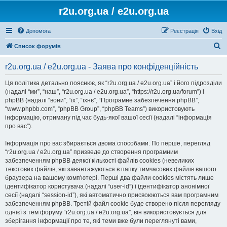
r2u.org.ua / e2u.org.ua
Допомога
Реєстрація
Вхід
П
Список форумів
о
r2u.org.ua / e2u.org.ua - Заява про конфіденційність
ш
у
Ця політика детально пояснює, як “r2u.org.ua / e2u.org.ua” і його підрозділи
(надалі “ми”, “наш”, “r2u.org.ua / e2u.org.ua”, “https://r2u.org.ua/forum”) і
к
phpBB (надалі “вони”, “їх”, “їхнє”, “Програмне забезпечення phpBB”,
“www.phpbb.com”, “phpBB Group”, “phpBB Teams”) використовують
інформацію, отриману під час будь-якої вашої сесії (надалі “інформація
про вас”).
Інформація про вас збирається двома способами. По перше, перегляд
“r2u.org.ua / e2u.org.ua” призведе до створення програмним
забезпеченням phpBB деякої кількості файлів cookies (невеликих
текстових файлів, які завантажуються в папку тимчасових файлів вашого
браузера на вашому комп'ютері. Перші два файли cookies містять лише
ідентифікатор користувача (надалі “user-id”) і ідентифікатор анонімної
сесії (надалі “session-id”), які автоматично присвоюються вам програмним
забезпеченням phpBB. Третій файл cookie буде створено після перегляду
однієї з тем форуму “r2u.org.ua / e2u.org.ua”, він використовується для
зберігання інформації про те, які теми вже були переглянуті вами,