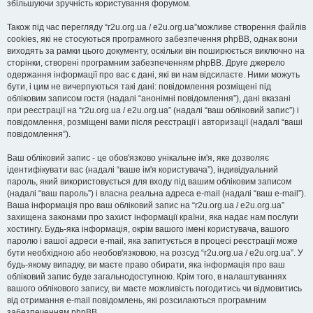
збільшуючи зручність користування форумом.
Також під час перегляду “r2u.org.ua / e2u.org.ua”можливе створення файлів
cookies, які не стосуються програмного забезпечення phpBB, однак вони
виходять за рамки цього документу, оскільки він поширюється виключно на
сторінки, створені програмним забезпеченням phpBB. Друге джерело
одержання інформації про вас є дані, які ви нам відсилаєте. Ними можуть
бути, і цим не вичерпуються такі дані: повідомлення розміщені під
обліковим записом гостя (надалі “анонімні повідомлення”), дані вказані
при реєстрації на “r2u.org.ua / e2u.org.ua” (надалі “ваш обліковий запис”) і
повідомлення, розміщені вами після реєстрації і авторизації (надалі “ваші
повідомлення”).
Ваш обліковий запис - це обов'язково унікальне ім'я, яке дозволяє
ідентифікувати вас (надалі “ваше ім'я користувача”), індивідуальний
пароль, який використовується для входу під вашим обліковим записом
(надалі “ваш пароль”) і власна реальна адреса e-mail (надалі “ваш e-mail”).
Ваша інформація про ваш обліковий запис на “r2u.org.ua / e2u.org.ua”
захищена законами про захист інформації країни, яка надає нам послуги
хостингу. Будь-яка інформація, окрім вашого імені користувача, вашого
паролю і вашої адреси e-mail, яка запитується в процесі реєстрації може
бути необхідною або необов'язковою, на розсуд “r2u.org.ua / e2u.org.ua”. У
будь-якому випадку, ви маєте право обирати, яка інформація про ваш
обліковий запис буде загальнодоступною. Крім того, в налаштуваннях
вашого облікового запису, ви маєте можливість погодитись чи відмовитись
від отримання e-mail повідомлень, які розсилаються програмним
забезпеченням phpBB.