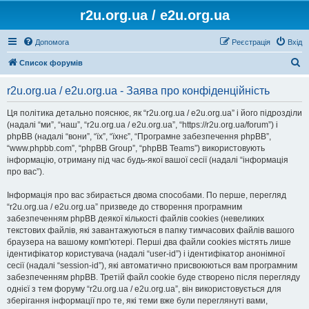
r2u.org.ua / e2u.org.ua
Допомога
Реєстрація
Вхід
П
Список форумів
о
r2u.org.ua / e2u.org.ua - Заява про конфіденційність
ш
у
Ця політика детально пояснює, як “r2u.org.ua / e2u.org.ua” і його підрозділи
(надалі “ми”, “наш”, “r2u.org.ua / e2u.org.ua”, “https://r2u.org.ua/forum”) і
к
phpBB (надалі “вони”, “їх”, “їхнє”, “Програмне забезпечення phpBB”,
“www.phpbb.com”, “phpBB Group”, “phpBB Teams”) використовують
інформацію, отриману під час будь-якої вашої сесії (надалі “інформація
про вас”).
Інформація про вас збирається двома способами. По перше, перегляд
“r2u.org.ua / e2u.org.ua” призведе до створення програмним
забезпеченням phpBB деякої кількості файлів cookies (невеликих
текстових файлів, які завантажуються в папку тимчасових файлів вашого
браузера на вашому комп'ютері. Перші два файли cookies містять лише
ідентифікатор користувача (надалі “user-id”) і ідентифікатор анонімної
сесії (надалі “session-id”), які автоматично присвоюються вам програмним
забезпеченням phpBB. Третій файл cookie буде створено після перегляду
однієї з тем форуму “r2u.org.ua / e2u.org.ua”, він використовується для
зберігання інформації про те, які теми вже були переглянуті вами,