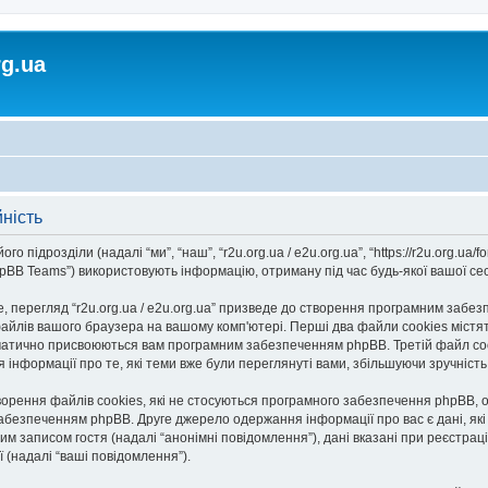
rg.ua
йність
го підрозділи (надалі “ми”, “наш”, “r2u.org.ua / e2u.org.ua”, “https://r2u.org.ua/fo
BB Teams”) використовують інформацію, отриману під час будь-якої вашої сесії
 перегляд “r2u.org.ua / e2u.org.ua” призведе до створення програмним забезп
айлів вашого браузера на вашому комп'ютері. Перші два файли cookies містять
автоматично присвоюються вам програмним забезпеченням phpBB. Третій файл co
ання інформації про те, які теми вже були переглянуті вами, збільшуючи зручніс
творення файлів cookies, які не стосуються програмного забезпечення phpBB, о
безпеченням phpBB. Друге джерело одержання інформації про вас є дані, які в
 записом гостя (надалі “анонімні повідомлення”), дані вказані при реєстрації н
ї (надалі “ваші повідомлення”).