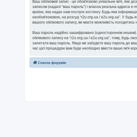
Ваш обліковий запис - це обов'язково унікальне ім'я, яке д
записом (надалі “ваш пароль”) і власна реальна адреса e-ma
країни, яка надає нам послуги хостингу. Будь-яка інформаці
необов'язковою, на розсуд “r2u.org.ua / e2u.org.ua”. У буд
вашого облікового запису, ви маєте можливість погодитись
Ваш пароль надійно зашифровано (одностороннім хешем). П
облікового запису на “r2u.org.ua / e2u.org.ua”, тому, будь ла
запитати ваш пароль. Якщо ви забудете ваш пароль до вашо
час цієї процедури вам буде необхідно ввести ваше ім'я ко
Список форумів