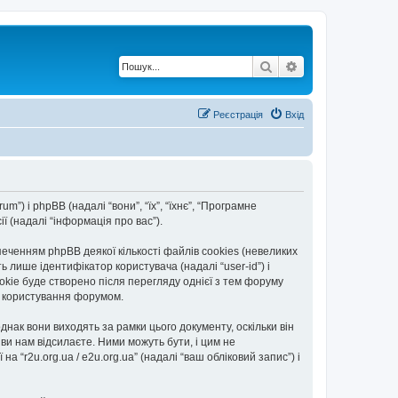
Пошук
Розширений по
Реєстрація
Вхід
rum”) і phpBB (надалі “вони”, “їх”, “їхнє”, “Програмне
 (надалі “інформація про вас”).
еченням phpBB деякої кількості файлів cookies (невеликих
 лише ідентифікатор користувача (надалі “user-id”) і
okie буде створено після перегляду однієї з тем форуму
ть користування форумом.
днак вони виходять за рамки цього документу, оскільки він
и нам відсилаєте. Ними можуть бути, і цим не
а “r2u.org.ua / e2u.org.ua” (надалі “ваш обліковий запис”) і