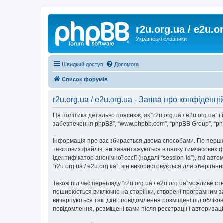
r2u.org.ua / e2u.o
Українські словники
Швидкий доступ
Допомога
Список форумів
r2u.org.ua / e2u.org.ua - Заява про конфіденці
Ця політика детально пояснює, як “r2u.org.ua / e2u.org.ua” і йо
забезпечення phpBB”, “www.phpbb.com”, “phpBB Group”, “php
Інформація про вас збирається двома способами. По перше,
текстових файлів, які завантажуються в папку тимчасових ф
ідентифікатор анонімної сесії (надалі “session-id”), які 
“r2u.org.ua / e2u.org.ua”, він використовується для зберіг
Також під час перегляду “r2u.org.ua / e2u.org.ua”можливе с
поширюється виключно на сторінки, створені програмним за
вичерпуються такі дані: повідомлення розміщені під обліковим
повідомлення, розміщені вами після реєстрації і авторизаці