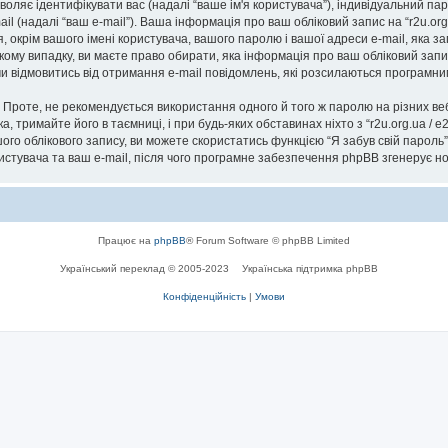
озволяє ідентифікувати вас (надалі “ваше ім'я користувача”), індивідуальний п
il (надалі “ваш e-mail”). Ваша інформація про ваш обліковий запис на “r2u.or
я, окрім вашого імені користувача, вашого паролю і вашої адреси e-mail, яка 
ь-якому випадку, ви маєте право обирати, яка інформація про ваш обліковий за
 чи відмовитись від отримання e-mail повідомлень, які розсилаються програм
роте, не рекомендується використання одного й того ж паролю на різних ве
ска, тримайте його в таємниці, і при будь-яких обставинах ніхто з “r2u.org.ua / 
го облікового запису, ви можете скористатись функцією “Я забув свій парол
ристувача та ваш e-mail, після чого програмне забезпечення phpBB згенерує н
Працює на
phpBB
® Forum Software © phpBB Limited
Український переклад © 2005-2023
Українська підтримка phpBB
Конфіденційність
|
Умови