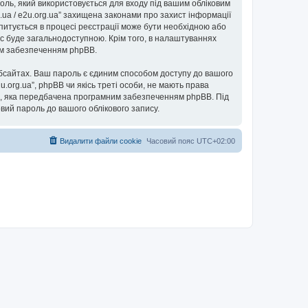
ароль, який використовується для входу під вашим обліковим
g.ua / e2u.org.ua” захищена законами про захист інформації
запитується в процесі реєстрації може бути необхідною або
пис буде загальнодоступною. Крім того, в налаштуваннях
ним забезпеченням phpBB.
бсайтах. Ваш пароль є єдиним способом доступу до вашого
e2u.org.ua”, phpBB чи якісь треті особи, не мають права
ь”, яка передбачена програмним забезпеченням phpBB. Під
овий пароль до вашого облікового запису.
Видалити файли cookie
Часовий пояс
UTC+02:00