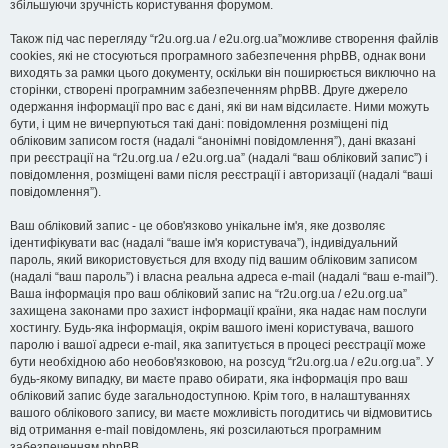
збільшуючи зручність користування форумом.
Також під час перегляду “r2u.org.ua / e2u.org.ua”можливе створення файлів
cookies, які не стосуються програмного забезпечення phpBB, однак вони
виходять за рамки цього документу, оскільки він поширюється виключно на
сторінки, створені програмним забезпеченням phpBB. Друге джерело
одержання інформації про вас є дані, які ви нам відсилаєте. Ними можуть
бути, і цим не вичерпуються такі дані: повідомлення розміщені під
обліковим записом гостя (надалі “анонімні повідомлення”), дані вказані
при реєстрації на “r2u.org.ua / e2u.org.ua” (надалі “ваш обліковий запис”) і
повідомлення, розміщені вами після реєстрації і авторизації (надалі “ваші
повідомлення”).
Ваш обліковий запис - це обов'язково унікальне ім'я, яке дозволяє
ідентифікувати вас (надалі “ваше ім'я користувача”), індивідуальний
пароль, який використовується для входу під вашим обліковим записом
(надалі “ваш пароль”) і власна реальна адреса e-mail (надалі “ваш e-mail”).
Ваша інформація про ваш обліковий запис на “r2u.org.ua / e2u.org.ua”
захищена законами про захист інформації країни, яка надає нам послуги
хостингу. Будь-яка інформація, окрім вашого імені користувача, вашого
паролю і вашої адреси e-mail, яка запитується в процесі реєстрації може
бути необхідною або необов'язковою, на розсуд “r2u.org.ua / e2u.org.ua”. У
будь-якому випадку, ви маєте право обирати, яка інформація про ваш
обліковий запис буде загальнодоступною. Крім того, в налаштуваннях
вашого облікового запису, ви маєте можливість погодитись чи відмовитись
від отримання e-mail повідомлень, які розсилаються програмним
забезпеченням phpBB.