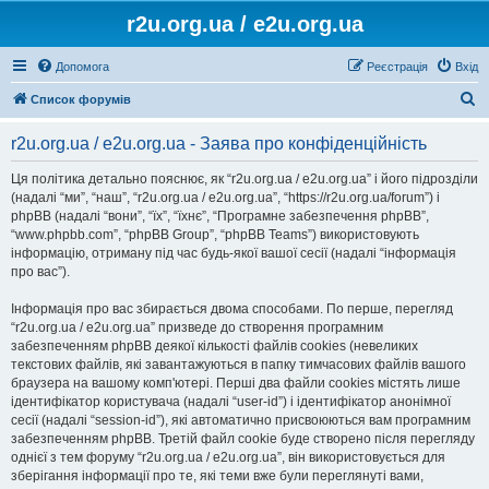
r2u.org.ua / e2u.org.ua
Допомога
Реєстрація
Вхід
П
Список форумів
о
r2u.org.ua / e2u.org.ua - Заява про конфіденційність
ш
у
Ця політика детально пояснює, як “r2u.org.ua / e2u.org.ua” і його підрозділи
(надалі “ми”, “наш”, “r2u.org.ua / e2u.org.ua”, “https://r2u.org.ua/forum”) і
к
phpBB (надалі “вони”, “їх”, “їхнє”, “Програмне забезпечення phpBB”,
“www.phpbb.com”, “phpBB Group”, “phpBB Teams”) використовують
інформацію, отриману під час будь-якої вашої сесії (надалі “інформація
про вас”).
Інформація про вас збирається двома способами. По перше, перегляд
“r2u.org.ua / e2u.org.ua” призведе до створення програмним
забезпеченням phpBB деякої кількості файлів cookies (невеликих
текстових файлів, які завантажуються в папку тимчасових файлів вашого
браузера на вашому комп'ютері. Перші два файли cookies містять лише
ідентифікатор користувача (надалі “user-id”) і ідентифікатор анонімної
сесії (надалі “session-id”), які автоматично присвоюються вам програмним
забезпеченням phpBB. Третій файл cookie буде створено після перегляду
однієї з тем форуму “r2u.org.ua / e2u.org.ua”, він використовується для
зберігання інформації про те, які теми вже були переглянуті вами,