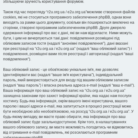
збільшуючи зручність користування форумом.
Також під час перегляду “r2u.org.ua / e2u.org.ua”можливе створення файлів
cookies, які не стосуються програмного забезпечення phpBB, однак вони
виходять за рамки цього документу, оскільки він поширюється виключно на
сторінки, створені програмним забезпеченням phpBB. Друге джерело
одержання інформації про вас є дані, які ви нам відсилаєте. Ними можуть
бути, і цим не вичерпуються такі дані: повідомлення розміщені під
обліковим записом гостя (надалі “анонімні повідомлення”), дані вказані
при реєстрації на “r2u.org.ua / e2u.org.ua” (надалі “ваш обліковий запис”) і
повідомлення, розміщені вами після реєстрації і авторизації (надалі “ваші
повідомлення”).
Ваш обліковий запис - це обов'язково унікальне ім'я, яке дозволяє
ідентифікувати вас (надалі “ваше ім'я користувача”), індивідуальний
пароль, який використовується для входу під вашим обліковим записом
(надалі “ваш пароль”) і власна реальна адреса e-mail (надалі “ваш e-mail”).
Ваша інформація про ваш обліковий запис на “r2u.org.ua / e2u.org.ua”
захищена законами про захист інформації країни, яка надає нам послуги
хостингу. Будь-яка інформація, окрім вашого імені користувача, вашого
паролю і вашої адреси e-mail, яка запитується в процесі реєстрації може
бути необхідною або необов'язковою, на розсуд “r2u.org.ua / e2u.org.ua”. У
будь-якому випадку, ви маєте право обирати, яка інформація про ваш
обліковий запис буде загальнодоступною. Крім того, в налаштуваннях
вашого облікового запису, ви маєте можливість погодитись чи відмовитись
від отримання e-mail повідомлень, які розсилаються програмним
забезпеченням phpBB.