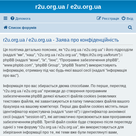
r2u.org.ua / e2u.org.ua
Допомога
Реєстрація
Вхід
П
Список форумів
о
r2u.org.ua / e2u.org.ua - Заява про конфіденційність
ш
у
Ця політика детально пояснює, як “r2u.org.ua / e2u.org.ua” і його підрозділи
(надалі “ми”, “наш”, “r2u.org.ua / e2u.org.ua”, “https://r2u.org.ua/forum”) і
к
phpBB (надалі “вони”, “їх”, “їхнє”, “Програмне забезпечення phpBB”,
“www.phpbb.com”, “phpBB Group”, “phpBB Teams”) використовують
інформацію, отриману під час будь-якої вашої сесії (надалі “інформація
про вас”).
Інформація про вас збирається двома способами. По перше, перегляд
“r2u.org.ua / e2u.org.ua” призведе до створення програмним
забезпеченням phpBB деякої кількості файлів cookies (невеликих
текстових файлів, які завантажуються в папку тимчасових файлів вашого
браузера на вашому комп'ютері. Перші два файли cookies містять лише
ідентифікатор користувача (надалі “user-id”) і ідентифікатор анонімної
сесії (надалі “session-id”), які автоматично присвоюються вам програмним
забезпеченням phpBB. Третій файл cookie буде створено після перегляду
однієї з тем форуму “r2u.org.ua / e2u.org.ua”, він використовується для
зберігання інформації про те, які теми вже були переглянуті вами,