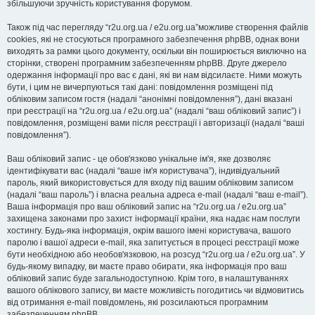
збільшуючи зручність користування форумом.
Також під час перегляду “r2u.org.ua / e2u.org.ua”можливе створення файлів
cookies, які не стосуються програмного забезпечення phpBB, однак вони
виходять за рамки цього документу, оскільки він поширюється виключно на
сторінки, створені програмним забезпеченням phpBB. Друге джерело
одержання інформації про вас є дані, які ви нам відсилаєте. Ними можуть
бути, і цим не вичерпуються такі дані: повідомлення розміщені під
обліковим записом гостя (надалі “анонімні повідомлення”), дані вказані
при реєстрації на “r2u.org.ua / e2u.org.ua” (надалі “ваш обліковий запис”) і
повідомлення, розміщені вами після реєстрації і авторизації (надалі “ваші
повідомлення”).
Ваш обліковий запис - це обов'язково унікальне ім'я, яке дозволяє
ідентифікувати вас (надалі “ваше ім'я користувача”), індивідуальний
пароль, який використовується для входу під вашим обліковим записом
(надалі “ваш пароль”) і власна реальна адреса e-mail (надалі “ваш e-mail”).
Ваша інформація про ваш обліковий запис на “r2u.org.ua / e2u.org.ua”
захищена законами про захист інформації країни, яка надає нам послуги
хостингу. Будь-яка інформація, окрім вашого імені користувача, вашого
паролю і вашої адреси e-mail, яка запитується в процесі реєстрації може
бути необхідною або необов'язковою, на розсуд “r2u.org.ua / e2u.org.ua”. У
будь-якому випадку, ви маєте право обирати, яка інформація про ваш
обліковий запис буде загальнодоступною. Крім того, в налаштуваннях
вашого облікового запису, ви маєте можливість погодитись чи відмовитись
від отримання e-mail повідомлень, які розсилаються програмним
забезпеченням phpBB.