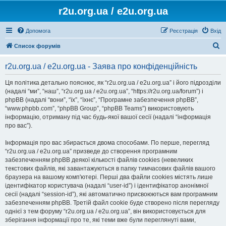
r2u.org.ua / e2u.org.ua
Допомога
Реєстрація
Вхід
П
Список форумів
о
r2u.org.ua / e2u.org.ua - Заява про конфіденційність
ш
у
Ця політика детально пояснює, як “r2u.org.ua / e2u.org.ua” і його підрозділи
(надалі “ми”, “наш”, “r2u.org.ua / e2u.org.ua”, “https://r2u.org.ua/forum”) і
к
phpBB (надалі “вони”, “їх”, “їхнє”, “Програмне забезпечення phpBB”,
“www.phpbb.com”, “phpBB Group”, “phpBB Teams”) використовують
інформацію, отриману під час будь-якої вашої сесії (надалі “інформація
про вас”).
Інформація про вас збирається двома способами. По перше, перегляд
“r2u.org.ua / e2u.org.ua” призведе до створення програмним
забезпеченням phpBB деякої кількості файлів cookies (невеликих
текстових файлів, які завантажуються в папку тимчасових файлів вашого
браузера на вашому комп'ютері. Перші два файли cookies містять лише
ідентифікатор користувача (надалі “user-id”) і ідентифікатор анонімної
сесії (надалі “session-id”), які автоматично присвоюються вам програмним
забезпеченням phpBB. Третій файл cookie буде створено після перегляду
однієї з тем форуму “r2u.org.ua / e2u.org.ua”, він використовується для
зберігання інформації про те, які теми вже були переглянуті вами,