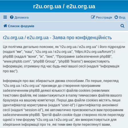
r2u.org.ua / e2u.org.ua
Допомога
Реєстрація
Вхід
П
Список форумів
о
r2u.org.ua / e2u.org.ua - Заява про конфіденційність
ш
у
Ця політика детально пояснює, як “r2u.org.ua / e2u.org.ua” і його підрозділи
(надалі “ми”, “наш”, “r2u.org.ua / e2u.org.ua”, “https://r2u.org.ua/forum”) і
к
phpBB (надалі “вони”, “їх”, “їхнє”, “Програмне забезпечення phpBB”,
“www.phpbb.com”, “phpBB Group”, “phpBB Teams”) використовують
інформацію, отриману під час будь-якої вашої сесії (надалі “інформація
про вас”).
Інформація про вас збирається двома способами. По перше, перегляд
“r2u.org.ua / e2u.org.ua” призведе до створення програмним
забезпеченням phpBB деякої кількості файлів cookies (невеликих
текстових файлів, які завантажуються в папку тимчасових файлів вашого
браузера на вашому комп'ютері. Перші два файли cookies містять лише
ідентифікатор користувача (надалі “user-id”) і ідентифікатор анонімної
сесії (надалі “session-id”), які автоматично присвоюються вам програмним
забезпеченням phpBB. Третій файл cookie буде створено після перегляду
однієї з тем форуму “r2u.org.ua / e2u.org.ua”, він використовується для
зберігання інформації про те, які теми вже були переглянуті вами,