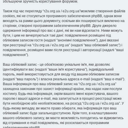
збільшуючи зручність користування форумом.
Також під час перегляду “r2u.org.ua / e2u.org.ua”можливе створення файлів
cookies, які не стосуються програмного забезпечення phpBB, однак вони
виходять за рамки цього документу, оскільки він поширюється виключно на
сторінки, створені програмним забезпеченням phpBB. Друге джерело
одержання інформації про вас є дані, які ви нам відсилаєте. Ними можуть
бути, і цим не вичерпуються такі дані: повідомлення розміщені під
обліковим записом гостя (надалі “анонімні повідомлення”), дані вказані
при реєстрації на “r2u.org.ua / e2u.org.ua” (надалі “ваш обліковий запис”) і
повідомлення, розміщені вами після реєстрації і авторизації (надалі “ваші
повідомлення”).
Ваш обліковий запис - це обов'язково унікальне ім'я, яке дозволяє
ідентифікувати вас (надалі “ваше ім'я користувача”), індивідуальний
пароль, який використовується для входу під вашим обліковим записом
(надалі “ваш пароль”) і власна реальна адреса e-mail (надалі “ваш e-mail”).
Ваша інформація про ваш обліковий запис на “r2u.org.ua / e2u.org.ua”
захищена законами про захист інформації країни, яка надає нам послуги
хостингу. Будь-яка інформація, окрім вашого імені користувача, вашого
паролю і вашої адреси e-mail, яка запитується в процесі реєстрації може
бути необхідною або необов'язковою, на розсуд “r2u.org.ua / e2u.org.ua”. У
будь-якому випадку, ви маєте право обирати, яка інформація про ваш
обліковий запис буде загальнодоступною. Крім того, в налаштуваннях
вашого облікового запису, ви маєте можливість погодитись чи відмовитись
від отримання e-mail повідомлень, які розсилаються програмним
забезпеченням phpBB.