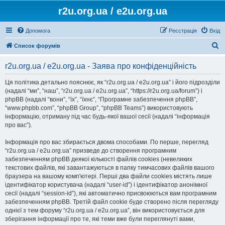
r2u.org.ua / e2u.org.ua
Допомога
Реєстрація
Вхід
П
Список форумів
о
r2u.org.ua / e2u.org.ua - Заява про конфіденційність
ш
у
Ця політика детально пояснює, як “r2u.org.ua / e2u.org.ua” і його підрозділи
(надалі “ми”, “наш”, “r2u.org.ua / e2u.org.ua”, “https://r2u.org.ua/forum”) і
к
phpBB (надалі “вони”, “їх”, “їхнє”, “Програмне забезпечення phpBB”,
“www.phpbb.com”, “phpBB Group”, “phpBB Teams”) використовують
інформацію, отриману під час будь-якої вашої сесії (надалі “інформація
про вас”).
Інформація про вас збирається двома способами. По перше, перегляд
“r2u.org.ua / e2u.org.ua” призведе до створення програмним
забезпеченням phpBB деякої кількості файлів cookies (невеликих
текстових файлів, які завантажуються в папку тимчасових файлів вашого
браузера на вашому комп'ютері. Перші два файли cookies містять лише
ідентифікатор користувача (надалі “user-id”) і ідентифікатор анонімної
сесії (надалі “session-id”), які автоматично присвоюються вам програмним
забезпеченням phpBB. Третій файл cookie буде створено після перегляду
однієї з тем форуму “r2u.org.ua / e2u.org.ua”, він використовується для
зберігання інформації про те, які теми вже були переглянуті вами,