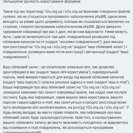
збільшуючи зручність користування форумом.
Також під час перегляду “r2u.org.ua / e2u.org.ua”можливе створення файлів
cookies, які не стосуються програмного забезпечення phpBB, однак вони
виходять за рамки цього документу, оскільки він поширюється виключно на
сторінки, створені програмним забезпеченням phpBB. Друге джерело
одержання інформації про вас є дані, які ви нам відсилаєте. Ними можуть
бути, і цим не вичерпуються такі дані: повідомлення розміщені під
обліковим записом гостя (надалі “анонімні повідомлення”), дані вказані
при реєстрації на “r2u.org.ua / e2u.org.ua” (надалі “ваш обліковий запис”) і
повідомлення, розміщені вами після реєстрації і авторизації (надалі “ваші
повідомлення”).
Ваш обліковий запис - це обов'язково унікальне ім'я, яке дозволяє
ідентифікувати вас (надалі “ваше ім'я користувача”), індивідуальний
пароль, який використовується для входу під вашим обліковим записом
(надалі “ваш пароль”) і власна реальна адреса e-mail (надалі “ваш e-mail”).
Ваша інформація про ваш обліковий запис на “r2u.org.ua / e2u.org.ua”
захищена законами про захист інформації країни, яка надає нам послуги
хостингу. Будь-яка інформація, окрім вашого імені користувача, вашого
паролю і вашої адреси e-mail, яка запитується в процесі реєстрації може
бути необхідною або необов'язковою, на розсуд “r2u.org.ua / e2u.org.ua”. У
будь-якому випадку, ви маєте право обирати, яка інформація про ваш
обліковий запис буде загальнодоступною. Крім того, в налаштуваннях
вашого облікового запису, ви маєте можливість погодитись чи відмовитись
від отримання e-mail повідомлень, які розсилаються програмним
забезпеченням phpBB.