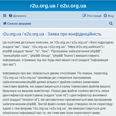
r2u.org.ua / e2u.org.ua
Допомога
Реєстрація
Вхід
П
Список форумів
о
r2u.org.ua / e2u.org.ua - Заява про конфіденційність
ш
у
Ця політика детально пояснює, як “r2u.org.ua / e2u.org.ua” і його підрозділи
(надалі “ми”, “наш”, “r2u.org.ua / e2u.org.ua”, “https://r2u.org.ua/forum”) і
к
phpBB (надалі “вони”, “їх”, “їхнє”, “Програмне забезпечення phpBB”,
“www.phpbb.com”, “phpBB Group”, “phpBB Teams”) використовують
інформацію, отриману під час будь-якої вашої сесії (надалі “інформація
про вас”).
Інформація про вас збирається двома способами. По перше, перегляд
“r2u.org.ua / e2u.org.ua” призведе до створення програмним
забезпеченням phpBB деякої кількості файлів cookies (невеликих
текстових файлів, які завантажуються в папку тимчасових файлів вашого
браузера на вашому комп'ютері. Перші два файли cookies містять лише
ідентифікатор користувача (надалі “user-id”) і ідентифікатор анонімної
сесії (надалі “session-id”), які автоматично присвоюються вам програмним
забезпеченням phpBB. Третій файл cookie буде створено після перегляду
однієї з тем форуму “r2u.org.ua / e2u.org.ua”, він використовується для
зберігання інформації про те, які теми вже були переглянуті вами,