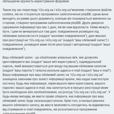
збільшуючи зручність користування форумом.
Також під час перегляду “r2u.org.ua / e2u.org.ua”можливе створення файлів
cookies, які не стосуються програмного забезпечення phpBB, однак вони
виходять за рамки цього документу, оскільки він поширюється виключно на
сторінки, створені програмним забезпеченням phpBB. Друге джерело
одержання інформації про вас є дані, які ви нам відсилаєте. Ними можуть
бути, і цим не вичерпуються такі дані: повідомлення розміщені під
обліковим записом гостя (надалі “анонімні повідомлення”), дані вказані
при реєстрації на “r2u.org.ua / e2u.org.ua” (надалі “ваш обліковий запис”) і
повідомлення, розміщені вами після реєстрації і авторизації (надалі “ваші
повідомлення”).
Ваш обліковий запис - це обов'язково унікальне ім'я, яке дозволяє
ідентифікувати вас (надалі “ваше ім'я користувача”), індивідуальний
пароль, який використовується для входу під вашим обліковим записом
(надалі “ваш пароль”) і власна реальна адреса e-mail (надалі “ваш e-mail”).
Ваша інформація про ваш обліковий запис на “r2u.org.ua / e2u.org.ua”
захищена законами про захист інформації країни, яка надає нам послуги
хостингу. Будь-яка інформація, окрім вашого імені користувача, вашого
паролю і вашої адреси e-mail, яка запитується в процесі реєстрації може
бути необхідною або необов'язковою, на розсуд “r2u.org.ua / e2u.org.ua”. У
будь-якому випадку, ви маєте право обирати, яка інформація про ваш
обліковий запис буде загальнодоступною. Крім того, в налаштуваннях
вашого облікового запису, ви маєте можливість погодитись чи відмовитись
від отримання e-mail повідомлень, які розсилаються програмним
забезпеченням phpBB.