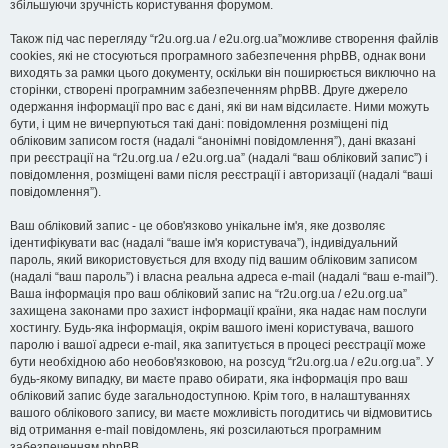
збільшуючи зручність користування форумом.
Також під час перегляду “r2u.org.ua / e2u.org.ua”можливе створення файлів
cookies, які не стосуються програмного забезпечення phpBB, однак вони
виходять за рамки цього документу, оскільки він поширюється виключно на
сторінки, створені програмним забезпеченням phpBB. Друге джерело
одержання інформації про вас є дані, які ви нам відсилаєте. Ними можуть
бути, і цим не вичерпуються такі дані: повідомлення розміщені під
обліковим записом гостя (надалі “анонімні повідомлення”), дані вказані
при реєстрації на “r2u.org.ua / e2u.org.ua” (надалі “ваш обліковий запис”) і
повідомлення, розміщені вами після реєстрації і авторизації (надалі “ваші
повідомлення”).
Ваш обліковий запис - це обов'язково унікальне ім'я, яке дозволяє
ідентифікувати вас (надалі “ваше ім'я користувача”), індивідуальний
пароль, який використовується для входу під вашим обліковим записом
(надалі “ваш пароль”) і власна реальна адреса e-mail (надалі “ваш e-mail”).
Ваша інформація про ваш обліковий запис на “r2u.org.ua / e2u.org.ua”
захищена законами про захист інформації країни, яка надає нам послуги
хостингу. Будь-яка інформація, окрім вашого імені користувача, вашого
паролю і вашої адреси e-mail, яка запитується в процесі реєстрації може
бути необхідною або необов'язковою, на розсуд “r2u.org.ua / e2u.org.ua”. У
будь-якому випадку, ви маєте право обирати, яка інформація про ваш
обліковий запис буде загальнодоступною. Крім того, в налаштуваннях
вашого облікового запису, ви маєте можливість погодитись чи відмовитись
від отримання e-mail повідомлень, які розсилаються програмним
забезпеченням phpBB.