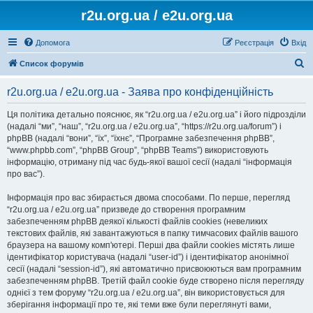
r2u.org.ua / e2u.org.ua
Допомога
Реєстрація
Вхід
П
Список форумів
о
r2u.org.ua / e2u.org.ua - Заява про конфіденційність
ш
у
Ця політика детально пояснює, як “r2u.org.ua / e2u.org.ua” і його підрозділи
(надалі “ми”, “наш”, “r2u.org.ua / e2u.org.ua”, “https://r2u.org.ua/forum”) і
к
phpBB (надалі “вони”, “їх”, “їхнє”, “Програмне забезпечення phpBB”,
“www.phpbb.com”, “phpBB Group”, “phpBB Teams”) використовують
інформацію, отриману під час будь-якої вашої сесії (надалі “інформація
про вас”).
Інформація про вас збирається двома способами. По перше, перегляд
“r2u.org.ua / e2u.org.ua” призведе до створення програмним
забезпеченням phpBB деякої кількості файлів cookies (невеликих
текстових файлів, які завантажуються в папку тимчасових файлів вашого
браузера на вашому комп'ютері. Перші два файли cookies містять лише
ідентифікатор користувача (надалі “user-id”) і ідентифікатор анонімної
сесії (надалі “session-id”), які автоматично присвоюються вам програмним
забезпеченням phpBB. Третій файл cookie буде створено після перегляду
однієї з тем форуму “r2u.org.ua / e2u.org.ua”, він використовується для
зберігання інформації про те, які теми вже були переглянуті вами,