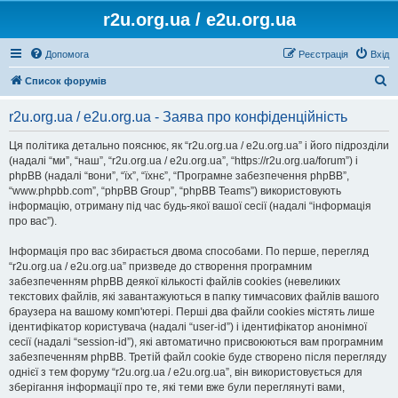
r2u.org.ua / e2u.org.ua
Допомога
Реєстрація
Вхід
П
Список форумів
о
r2u.org.ua / e2u.org.ua - Заява про конфіденційність
ш
у
Ця політика детально пояснює, як “r2u.org.ua / e2u.org.ua” і його підрозділи
(надалі “ми”, “наш”, “r2u.org.ua / e2u.org.ua”, “https://r2u.org.ua/forum”) і
к
phpBB (надалі “вони”, “їх”, “їхнє”, “Програмне забезпечення phpBB”,
“www.phpbb.com”, “phpBB Group”, “phpBB Teams”) використовують
інформацію, отриману під час будь-якої вашої сесії (надалі “інформація
про вас”).
Інформація про вас збирається двома способами. По перше, перегляд
“r2u.org.ua / e2u.org.ua” призведе до створення програмним
забезпеченням phpBB деякої кількості файлів cookies (невеликих
текстових файлів, які завантажуються в папку тимчасових файлів вашого
браузера на вашому комп'ютері. Перші два файли cookies містять лише
ідентифікатор користувача (надалі “user-id”) і ідентифікатор анонімної
сесії (надалі “session-id”), які автоматично присвоюються вам програмним
забезпеченням phpBB. Третій файл cookie буде створено після перегляду
однієї з тем форуму “r2u.org.ua / e2u.org.ua”, він використовується для
зберігання інформації про те, які теми вже були переглянуті вами,