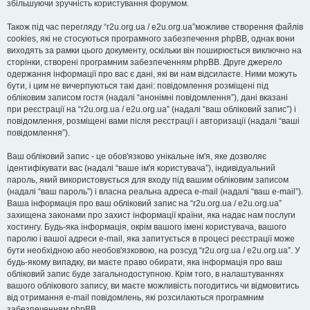
збільшуючи зручність користування форумом.
Також під час перегляду “r2u.org.ua / e2u.org.ua”можливе створення файлів
cookies, які не стосуються програмного забезпечення phpBB, однак вони
виходять за рамки цього документу, оскільки він поширюється виключно на
сторінки, створені програмним забезпеченням phpBB. Друге джерело
одержання інформації про вас є дані, які ви нам відсилаєте. Ними можуть
бути, і цим не вичерпуються такі дані: повідомлення розміщені під
обліковим записом гостя (надалі “анонімні повідомлення”), дані вказані
при реєстрації на “r2u.org.ua / e2u.org.ua” (надалі “ваш обліковий запис”) і
повідомлення, розміщені вами після реєстрації і авторизації (надалі “ваші
повідомлення”).
Ваш обліковий запис - це обов'язково унікальне ім'я, яке дозволяє
ідентифікувати вас (надалі “ваше ім'я користувача”), індивідуальний
пароль, який використовується для входу під вашим обліковим записом
(надалі “ваш пароль”) і власна реальна адреса e-mail (надалі “ваш e-mail”).
Ваша інформація про ваш обліковий запис на “r2u.org.ua / e2u.org.ua”
захищена законами про захист інформації країни, яка надає нам послуги
хостингу. Будь-яка інформація, окрім вашого імені користувача, вашого
паролю і вашої адреси e-mail, яка запитується в процесі реєстрації може
бути необхідною або необов'язковою, на розсуд “r2u.org.ua / e2u.org.ua”. У
будь-якому випадку, ви маєте право обирати, яка інформація про ваш
обліковий запис буде загальнодоступною. Крім того, в налаштуваннях
вашого облікового запису, ви маєте можливість погодитись чи відмовитись
від отримання e-mail повідомлень, які розсилаються програмним
забезпеченням phpBB.