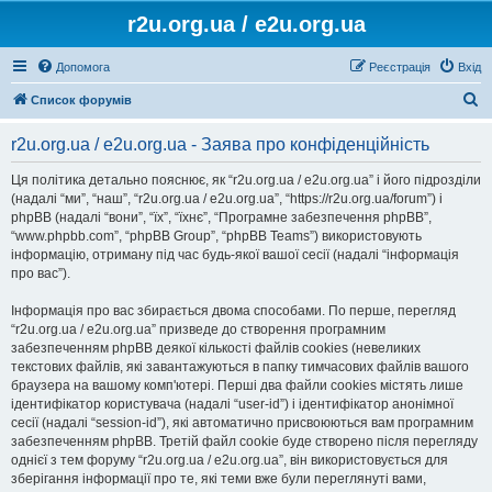
r2u.org.ua / e2u.org.ua
Допомога
Реєстрація
Вхід
П
Список форумів
о
r2u.org.ua / e2u.org.ua - Заява про конфіденційність
ш
у
Ця політика детально пояснює, як “r2u.org.ua / e2u.org.ua” і його підрозділи
(надалі “ми”, “наш”, “r2u.org.ua / e2u.org.ua”, “https://r2u.org.ua/forum”) і
к
phpBB (надалі “вони”, “їх”, “їхнє”, “Програмне забезпечення phpBB”,
“www.phpbb.com”, “phpBB Group”, “phpBB Teams”) використовують
інформацію, отриману під час будь-якої вашої сесії (надалі “інформація
про вас”).
Інформація про вас збирається двома способами. По перше, перегляд
“r2u.org.ua / e2u.org.ua” призведе до створення програмним
забезпеченням phpBB деякої кількості файлів cookies (невеликих
текстових файлів, які завантажуються в папку тимчасових файлів вашого
браузера на вашому комп'ютері. Перші два файли cookies містять лише
ідентифікатор користувача (надалі “user-id”) і ідентифікатор анонімної
сесії (надалі “session-id”), які автоматично присвоюються вам програмним
забезпеченням phpBB. Третій файл cookie буде створено після перегляду
однієї з тем форуму “r2u.org.ua / e2u.org.ua”, він використовується для
зберігання інформації про те, які теми вже були переглянуті вами,