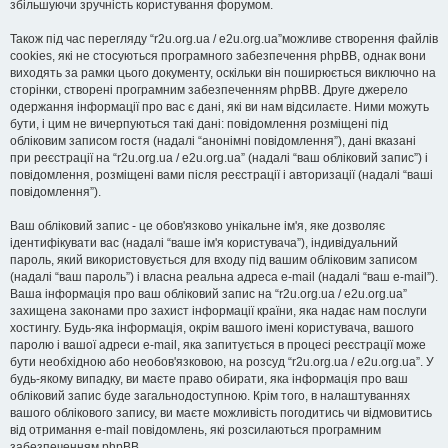
збільшуючи зручність користування форумом.
Також під час перегляду “r2u.org.ua / e2u.org.ua”можливе створення файлів
cookies, які не стосуються програмного забезпечення phpBB, однак вони
виходять за рамки цього документу, оскільки він поширюється виключно на
сторінки, створені програмним забезпеченням phpBB. Друге джерело
одержання інформації про вас є дані, які ви нам відсилаєте. Ними можуть
бути, і цим не вичерпуються такі дані: повідомлення розміщені під
обліковим записом гостя (надалі “анонімні повідомлення”), дані вказані
при реєстрації на “r2u.org.ua / e2u.org.ua” (надалі “ваш обліковий запис”) і
повідомлення, розміщені вами після реєстрації і авторизації (надалі “ваші
повідомлення”).
Ваш обліковий запис - це обов'язково унікальне ім'я, яке дозволяє
ідентифікувати вас (надалі “ваше ім'я користувача”), індивідуальний
пароль, який використовується для входу під вашим обліковим записом
(надалі “ваш пароль”) і власна реальна адреса e-mail (надалі “ваш e-mail”).
Ваша інформація про ваш обліковий запис на “r2u.org.ua / e2u.org.ua”
захищена законами про захист інформації країни, яка надає нам послуги
хостингу. Будь-яка інформація, окрім вашого імені користувача, вашого
паролю і вашої адреси e-mail, яка запитується в процесі реєстрації може
бути необхідною або необов'язковою, на розсуд “r2u.org.ua / e2u.org.ua”. У
будь-якому випадку, ви маєте право обирати, яка інформація про ваш
обліковий запис буде загальнодоступною. Крім того, в налаштуваннях
вашого облікового запису, ви маєте можливість погодитись чи відмовитись
від отримання e-mail повідомлень, які розсилаються програмним
забезпеченням phpBB.