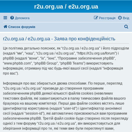
r2u.org.ua / e2u.org.ua
Допомога
Реєстрація
Вхід
П
Список форумів
о
r2u.org.ua / e2u.org.ua - Заява про конфіденційність
ш
у
Ця політика детально пояснює, як “r2u.org.ua / e2u.org.ua” і його підрозділи
(надалі “ми”, “наш”, “r2u.org.ua / e2u.org.ua”, “https://r2u.org.ua/forum”) і
к
phpBB (надалі “вони”, “їх”, “їхнє”, “Програмне забезпечення phpBB”,
“www.phpbb.com”, “phpBB Group”, “phpBB Teams”) використовують
інформацію, отриману під час будь-якої вашої сесії (надалі “інформація
про вас”).
Інформація про вас збирається двома способами. По перше, перегляд
“r2u.org.ua / e2u.org.ua” призведе до створення програмним
забезпеченням phpBB деякої кількості файлів cookies (невеликих
текстових файлів, які завантажуються в папку тимчасових файлів вашого
браузера на вашому комп'ютері. Перші два файли cookies містять лише
ідентифікатор користувача (надалі “user-id”) і ідентифікатор анонімної
сесії (надалі “session-id”), які автоматично присвоюються вам програмним
забезпеченням phpBB. Третій файл cookie буде створено після перегляду
однієї з тем форуму “r2u.org.ua / e2u.org.ua”, він використовується для
зберігання інформації про те, які теми вже були переглянуті вами,