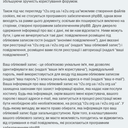
збільшуючи зручність користування форумом.
Також під час перегляду “r2u.org.ua / e2u.org.ua”можливе створення файлів
cookies, які не стосуються програмного забезпечення phpBB, однак вони
виходять за рамки цього документу, оскільки він поширюється виключно на
сторінки, створені програмним забезпеченням phpBB. Друге джерело
одержання інформації про вас є дані, які ви нам відсилаєте. Ними можуть
бути, і цим не вичерпуються такі дані: повідомлення розміщені під
обліковим записом гостя (надалі “анонімні повідомлення”), дані вказані
при реєстрації на “r2u.org.ua / e2u.org.ua” (надалі “ваш обліковий запис”) і
повідомлення, розміщені вами після реєстрації і авторизації (надалі “ваші
повідомлення”).
Ваш обліковий запис - це обов'язково унікальне ім'я, яке дозволяє
ідентифікувати вас (надалі “ваше ім'я користувача”), індивідуальний
пароль, який використовується для входу під вашим обліковим записом
(надалі “ваш пароль”) і власна реальна адреса e-mail (надалі “ваш e-mail”).
Ваша інформація про ваш обліковий запис на “r2u.org.ua / e2u.org.ua”
захищена законами про захист інформації країни, яка надає нам послуги
хостингу. Будь-яка інформація, окрім вашого імені користувача, вашого
паролю і вашої адреси e-mail, яка запитується в процесі реєстрації може
бути необхідною або необов'язковою, на розсуд “r2u.org.ua / e2u.org.ua”. У
будь-якому випадку, ви маєте право обирати, яка інформація про ваш
обліковий запис буде загальнодоступною. Крім того, в налаштуваннях
вашого облікового запису, ви маєте можливість погодитись чи відмовитись
від отримання e-mail повідомлень, які розсилаються програмним
забезпеченням phpBB.