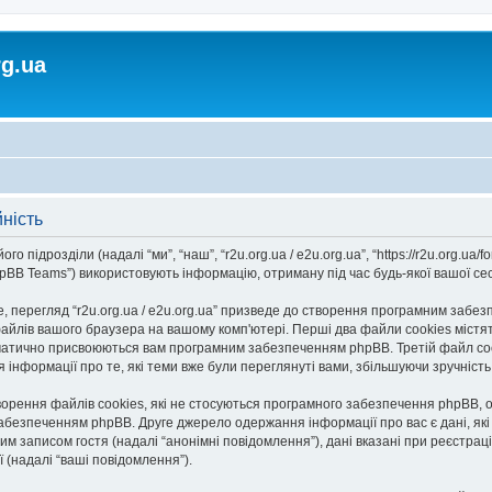
rg.ua
йність
го підрозділи (надалі “ми”, “наш”, “r2u.org.ua / e2u.org.ua”, “https://r2u.org.ua/fo
BB Teams”) використовують інформацію, отриману під час будь-якої вашої сесії
 перегляд “r2u.org.ua / e2u.org.ua” призведе до створення програмним забезп
айлів вашого браузера на вашому комп'ютері. Перші два файли cookies містять
автоматично присвоюються вам програмним забезпеченням phpBB. Третій файл co
ання інформації про те, які теми вже були переглянуті вами, збільшуючи зручніс
творення файлів cookies, які не стосуються програмного забезпечення phpBB, о
безпеченням phpBB. Друге джерело одержання інформації про вас є дані, які в
 записом гостя (надалі “анонімні повідомлення”), дані вказані при реєстрації н
ї (надалі “ваші повідомлення”).