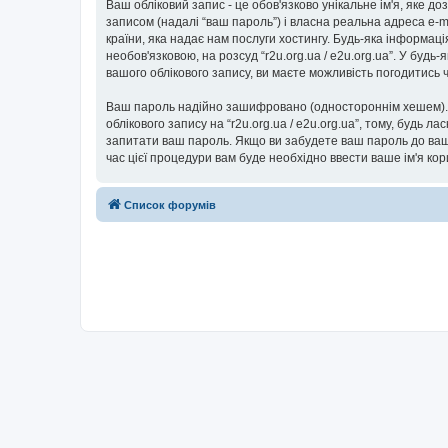
Ваш обліковий запис - це обов'язково унікальне ім'я, яке д
записом (надалі “ваш пароль”) і власна реальна адреса e-ma
країни, яка надає нам послуги хостингу. Будь-яка інформаці
необов'язковою, на розсуд “r2u.org.ua / e2u.org.ua”. У буд
вашого облікового запису, ви маєте можливість погодитись
Ваш пароль надійно зашифровано (одностороннім хешем). П
облікового запису на “r2u.org.ua / e2u.org.ua”, тому, будь ла
запитати ваш пароль. Якщо ви забудете ваш пароль до вашо
час цієї процедури вам буде необхідно ввести ваше ім'я ко
Список форумів