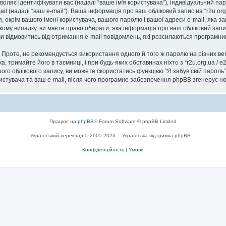
озволяє ідентифікувати вас (надалі “ваше ім'я користувача”), індивідуальний п
il (надалі “ваш e-mail”). Ваша інформація про ваш обліковий запис на “r2u.or
я, окрім вашого імені користувача, вашого паролю і вашої адреси e-mail, яка 
ь-якому випадку, ви маєте право обирати, яка інформація про ваш обліковий за
 чи відмовитись від отримання e-mail повідомлень, які розсилаються програм
роте, не рекомендується використання одного й того ж паролю на різних ве
ска, тримайте його в таємниці, і при будь-яких обставинах ніхто з “r2u.org.ua / 
го облікового запису, ви можете скористатись функцією “Я забув свій парол
ристувача та ваш e-mail, після чого програмне забезпечення phpBB згенерує н
Працює на
phpBB
® Forum Software © phpBB Limited
Український переклад © 2005-2023
Українська підтримка phpBB
Конфіденційність
|
Умови