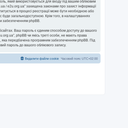
ароль, який використовується для входу під вашим обліковим
g.ua / e2u.org.ua” захищена законами про захист інформації
запитується в процесі реєстрації може бути необхідною або
пис буде загальнодоступною. Крім того, в налаштуваннях
ним забезпеченням phpBB.
бсайтах. Ваш пароль є єдиним способом доступу до вашого
e2u.org.ua”, phpBB чи якісь треті особи, не мають права
ь”, яка передбачена програмним забезпеченням phpBB. Під
овий пароль до вашого облікового запису.
Видалити файли cookie
Часовий пояс
UTC+02:00