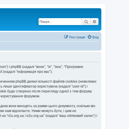
Пошук
Розширений по
Реєстрація
Вхід
rum”) і phpBB (надалі “вони”, “їх”, “їхнє”, “Програмне
 (надалі “інформація про вас”).
еченням phpBB деякої кількості файлів cookies (невеликих
 лише ідентифікатор користувача (надалі “user-id”) і
okie буде створено після перегляду однієї з тем форуму
ть користування форумом.
днак вони виходять за рамки цього документу, оскільки він
и нам відсилаєте. Ними можуть бути, і цим не
а “r2u.org.ua / e2u.org.ua” (надалі “ваш обліковий запис”) і