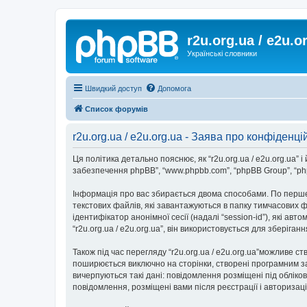
r2u.org.ua / e2u.o
Українські словники
Швидкий доступ
Допомога
Список форумів
r2u.org.ua / e2u.org.ua - Заява про конфіденці
Ця політика детально пояснює, як “r2u.org.ua / e2u.org.ua” і йо
забезпечення phpBB”, “www.phpbb.com”, “phpBB Group”, “php
Інформація про вас збирається двома способами. По перше,
текстових файлів, які завантажуються в папку тимчасових ф
ідентифікатор анонімної сесії (надалі “session-id”), які 
“r2u.org.ua / e2u.org.ua”, він використовується для зберіг
Також під час перегляду “r2u.org.ua / e2u.org.ua”можливе с
поширюється виключно на сторінки, створені програмним за
вичерпуються такі дані: повідомлення розміщені під обліковим
повідомлення, розміщені вами після реєстрації і авторизаці