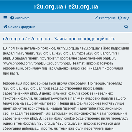
r2u.org.ua / e2u.org.ua
Допомога
Реєстрація
Вхід
П
Список форумів
о
r2u.org.ua / e2u.org.ua - Заява про конфіденційність
ш
у
Ця політика детально пояснює, як “r2u.org.ua / e2u.org.ua” і його підрозділи
(надалі “ми”, “наш”, “r2u.org.ua / e2u.org.ua”, “https://r2u.org.ua/forum”) і
к
phpBB (надалі “вони”, “їх”, “їхнє”, “Програмне забезпечення phpBB”,
“www.phpbb.com”, “phpBB Group”, “phpBB Teams”) використовують
інформацію, отриману під час будь-якої вашої сесії (надалі “інформація
про вас”).
Інформація про вас збирається двома способами. По перше, перегляд
“r2u.org.ua / e2u.org.ua” призведе до створення програмним
забезпеченням phpBB деякої кількості файлів cookies (невеликих
текстових файлів, які завантажуються в папку тимчасових файлів вашого
браузера на вашому комп'ютері. Перші два файли cookies містять лише
ідентифікатор користувача (надалі “user-id”) і ідентифікатор анонімної
сесії (надалі “session-id”), які автоматично присвоюються вам програмним
забезпеченням phpBB. Третій файл cookie буде створено після перегляду
однієї з тем форуму “r2u.org.ua / e2u.org.ua”, він використовується для
зберігання інформації про те, які теми вже були переглянуті вами,