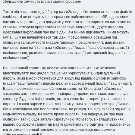
збільшуючи зручність користування форумом.
Також під час перегляду “r2u.org.ua / e2u.org.ua”можливе створення файлів
cookies, які не стосуються програмного забезпечення phpBB, однак вони
виходять за рамки цього документу, оскільки він поширюється виключно на
сторінки, створені програмним забезпеченням phpBB. Друге джерело
одержання інформації про вас є дані, які ви нам відсилаєте. Ними можуть
бути, і цим не вичерпуються такі дані: повідомлення розміщені під
обліковим записом гостя (надалі “анонімні повідомлення”), дані вказані
при реєстрації на “r2u.org.ua / e2u.org.ua” (надалі “ваш обліковий запис”) і
повідомлення, розміщені вами після реєстрації і авторизації (надалі “ваші
повідомлення”).
Ваш обліковий запис - це обов'язково унікальне ім'я, яке дозволяє
ідентифікувати вас (надалі “ваше ім'я користувача”), індивідуальний
пароль, який використовується для входу під вашим обліковим записом
(надалі “ваш пароль”) і власна реальна адреса e-mail (надалі “ваш e-mail”).
Ваша інформація про ваш обліковий запис на “r2u.org.ua / e2u.org.ua”
захищена законами про захист інформації країни, яка надає нам послуги
хостингу. Будь-яка інформація, окрім вашого імені користувача, вашого
паролю і вашої адреси e-mail, яка запитується в процесі реєстрації може
бути необхідною або необов'язковою, на розсуд “r2u.org.ua / e2u.org.ua”. У
будь-якому випадку, ви маєте право обирати, яка інформація про ваш
обліковий запис буде загальнодоступною. Крім того, в налаштуваннях
вашого облікового запису, ви маєте можливість погодитись чи відмовитись
від отримання e-mail повідомлень, які розсилаються програмним
забезпеченням phpBB.