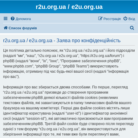
r2u.org.ua / e2u.org.ua
Допомога
Реєстрація
Вхід
П
Список форумів
о
r2u.org.ua / e2u.org.ua - Заява про конфіденційність
ш
у
Ця політика детально пояснює, як “r2u.org.ua / e2u.org.ua” і його підрозділи
(надалі “ми”, “наш”, “r2u.org.ua / e2u.org.ua”, “https://r2u.org.ua/forum”) і
к
phpBB (надалі “вони”, “їх”, “їхнє”, “Програмне забезпечення phpBB”,
“www.phpbb.com”, “phpBB Group”, “phpBB Teams”) використовують
інформацію, отриману під час будь-якої вашої сесії (надалі “інформація
про вас”).
Інформація про вас збирається двома способами. По перше, перегляд
“r2u.org.ua / e2u.org.ua” призведе до створення програмним
забезпеченням phpBB деякої кількості файлів cookies (невеликих
текстових файлів, які завантажуються в папку тимчасових файлів вашого
браузера на вашому комп'ютері. Перші два файли cookies містять лише
ідентифікатор користувача (надалі “user-id”) і ідентифікатор анонімної
сесії (надалі “session-id”), які автоматично присвоюються вам програмним
забезпеченням phpBB. Третій файл cookie буде створено після перегляду
однієї з тем форуму “r2u.org.ua / e2u.org.ua”, він використовується для
зберігання інформації про те, які теми вже були переглянуті вами,