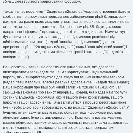
збільшуючи зручність користування форумом.
Також під час перегляду “r2u.org.ua / e2u.org.ua”можливе створення файлів
cookies, які не стосуються програмного забезпечення phpBB, однак вони
виходять за рамки цього документу, оскільки він поширюється виключно на
сторінки, створені програмним забезпеченням phpBB. Друге джерело
одержання інформації про вас є дані, які ви нам відсилаєте. Ними можуть
бути, і цим не вичерпуються такі дані: повідомлення розміщені під
обліковим записом гостя (надалі “анонімні повідомлення”), дані вказані
при реєстрації на “r2u.org.ua / e2u.org.ua” (надалі “ваш обліковий запис”) і
повідомлення, розміщені вами після реєстрації і авторизації (надалі “ваші
повідомлення”).
Ваш обліковий запис - це обов'язково унікальне ім'я, яке дозволяє
ідентифікувати вас (надалі “ваше ім'я користувача”), індивідуальний
пароль, який використовується для входу під вашим обліковим записом
(надалі “ваш пароль”) і власна реальна адреса e-mail (надалі “ваш e-mail”).
Ваша інформація про ваш обліковий запис на “r2u.org.ua / e2u.org.ua”
захищена законами про захист інформації країни, яка надає нам послуги
хостингу. Будь-яка інформація, окрім вашого імені користувача, вашого
паролю і вашої адреси e-mail, яка запитується в процесі реєстрації може
бути необхідною або необов'язковою, на розсуд “r2u.org.ua / e2u.org.ua”. У
будь-якому випадку, ви маєте право обирати, яка інформація про ваш
обліковий запис буде загальнодоступною. Крім того, в налаштуваннях
вашого облікового запису, ви маєте можливість погодитись чи відмовитись
від отримання e-mail повідомлень, які розсилаються програмним
забезпеченням phpBB.