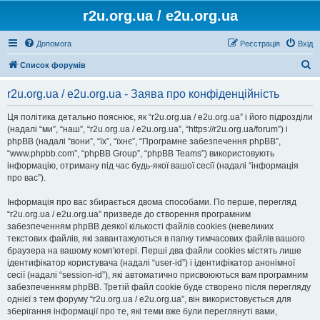
r2u.org.ua / e2u.org.ua
Допомога
Реєстрація
Вхід
П
Список форумів
о
r2u.org.ua / e2u.org.ua - Заява про конфіденційність
ш
у
Ця політика детально пояснює, як “r2u.org.ua / e2u.org.ua” і його підрозділи
(надалі “ми”, “наш”, “r2u.org.ua / e2u.org.ua”, “https://r2u.org.ua/forum”) і
к
phpBB (надалі “вони”, “їх”, “їхнє”, “Програмне забезпечення phpBB”,
“www.phpbb.com”, “phpBB Group”, “phpBB Teams”) використовують
інформацію, отриману під час будь-якої вашої сесії (надалі “інформація
про вас”).
Інформація про вас збирається двома способами. По перше, перегляд
“r2u.org.ua / e2u.org.ua” призведе до створення програмним
забезпеченням phpBB деякої кількості файлів cookies (невеликих
текстових файлів, які завантажуються в папку тимчасових файлів вашого
браузера на вашому комп'ютері. Перші два файли cookies містять лише
ідентифікатор користувача (надалі “user-id”) і ідентифікатор анонімної
сесії (надалі “session-id”), які автоматично присвоюються вам програмним
забезпеченням phpBB. Третій файл cookie буде створено після перегляду
однієї з тем форуму “r2u.org.ua / e2u.org.ua”, він використовується для
зберігання інформації про те, які теми вже були переглянуті вами,