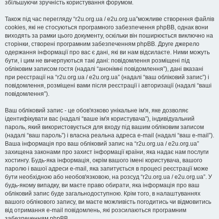
збільшуючи зручність користування форумом.
Також під час перегляду “r2u.org.ua / e2u.org.ua”можливе створення файлів
cookies, які не стосуються програмного забезпечення phpBB, однак вони
виходять за рамки цього документу, оскільки він поширюється виключно на
сторінки, створені програмним забезпеченням phpBB. Друге джерело
одержання інформації про вас є дані, які ви нам відсилаєте. Ними можуть
бути, і цим не вичерпуються такі дані: повідомлення розміщені під
обліковим записом гостя (надалі “анонімні повідомлення”), дані вказані
при реєстрації на “r2u.org.ua / e2u.org.ua” (надалі “ваш обліковий запис”) і
повідомлення, розміщені вами після реєстрації і авторизації (надалі “ваші
повідомлення”).
Ваш обліковий запис - це обов'язково унікальне ім'я, яке дозволяє
ідентифікувати вас (надалі “ваше ім'я користувача”), індивідуальний
пароль, який використовується для входу під вашим обліковим записом
(надалі “ваш пароль”) і власна реальна адреса e-mail (надалі “ваш e-mail”).
Ваша інформація про ваш обліковий запис на “r2u.org.ua / e2u.org.ua”
захищена законами про захист інформації країни, яка надає нам послуги
хостингу. Будь-яка інформація, окрім вашого імені користувача, вашого
паролю і вашої адреси e-mail, яка запитується в процесі реєстрації може
бути необхідною або необов'язковою, на розсуд “r2u.org.ua / e2u.org.ua”. У
будь-якому випадку, ви маєте право обирати, яка інформація про ваш
обліковий запис буде загальнодоступною. Крім того, в налаштуваннях
вашого облікового запису, ви маєте можливість погодитись чи відмовитись
від отримання e-mail повідомлень, які розсилаються програмним
забезпеченням phpBB.