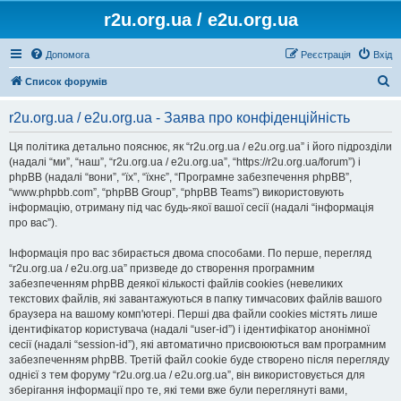
r2u.org.ua / e2u.org.ua
Допомога
Реєстрація
Вхід
П
Список форумів
о
r2u.org.ua / e2u.org.ua - Заява про конфіденційність
ш
у
Ця політика детально пояснює, як “r2u.org.ua / e2u.org.ua” і його підрозділи
(надалі “ми”, “наш”, “r2u.org.ua / e2u.org.ua”, “https://r2u.org.ua/forum”) і
к
phpBB (надалі “вони”, “їх”, “їхнє”, “Програмне забезпечення phpBB”,
“www.phpbb.com”, “phpBB Group”, “phpBB Teams”) використовують
інформацію, отриману під час будь-якої вашої сесії (надалі “інформація
про вас”).
Інформація про вас збирається двома способами. По перше, перегляд
“r2u.org.ua / e2u.org.ua” призведе до створення програмним
забезпеченням phpBB деякої кількості файлів cookies (невеликих
текстових файлів, які завантажуються в папку тимчасових файлів вашого
браузера на вашому комп'ютері. Перші два файли cookies містять лише
ідентифікатор користувача (надалі “user-id”) і ідентифікатор анонімної
сесії (надалі “session-id”), які автоматично присвоюються вам програмним
забезпеченням phpBB. Третій файл cookie буде створено після перегляду
однієї з тем форуму “r2u.org.ua / e2u.org.ua”, він використовується для
зберігання інформації про те, які теми вже були переглянуті вами,