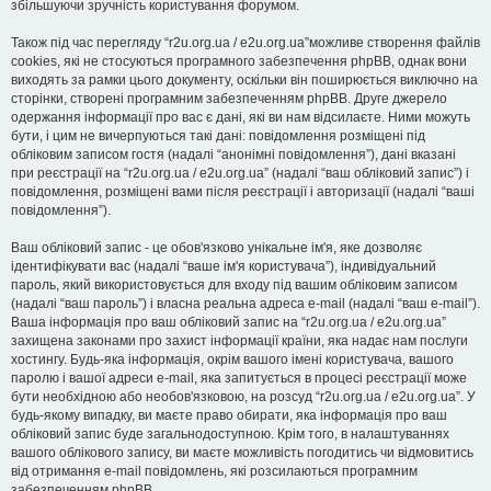
збільшуючи зручність користування форумом.
Також під час перегляду “r2u.org.ua / e2u.org.ua”можливе створення файлів
cookies, які не стосуються програмного забезпечення phpBB, однак вони
виходять за рамки цього документу, оскільки він поширюється виключно на
сторінки, створені програмним забезпеченням phpBB. Друге джерело
одержання інформації про вас є дані, які ви нам відсилаєте. Ними можуть
бути, і цим не вичерпуються такі дані: повідомлення розміщені під
обліковим записом гостя (надалі “анонімні повідомлення”), дані вказані
при реєстрації на “r2u.org.ua / e2u.org.ua” (надалі “ваш обліковий запис”) і
повідомлення, розміщені вами після реєстрації і авторизації (надалі “ваші
повідомлення”).
Ваш обліковий запис - це обов'язково унікальне ім'я, яке дозволяє
ідентифікувати вас (надалі “ваше ім'я користувача”), індивідуальний
пароль, який використовується для входу під вашим обліковим записом
(надалі “ваш пароль”) і власна реальна адреса e-mail (надалі “ваш e-mail”).
Ваша інформація про ваш обліковий запис на “r2u.org.ua / e2u.org.ua”
захищена законами про захист інформації країни, яка надає нам послуги
хостингу. Будь-яка інформація, окрім вашого імені користувача, вашого
паролю і вашої адреси e-mail, яка запитується в процесі реєстрації може
бути необхідною або необов'язковою, на розсуд “r2u.org.ua / e2u.org.ua”. У
будь-якому випадку, ви маєте право обирати, яка інформація про ваш
обліковий запис буде загальнодоступною. Крім того, в налаштуваннях
вашого облікового запису, ви маєте можливість погодитись чи відмовитись
від отримання e-mail повідомлень, які розсилаються програмним
забезпеченням phpBB.