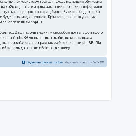
ароль, який використовується для входу під вашим обліковим
g.ua / e2u.org.ua” захищена законами про захист інформації
запитується в процесі реєстрації може бути необхідною або
пис буде загальнодоступною. Крім того, в налаштуваннях
ним забезпеченням phpBB.
бсайтах. Ваш пароль є єдиним способом доступу до вашого
e2u.org.ua”, phpBB чи якісь треті особи, не мають права
ь”, яка передбачена програмним забезпеченням phpBB. Під
овий пароль до вашого облікового запису.
Видалити файли cookie
Часовий пояс
UTC+02:00