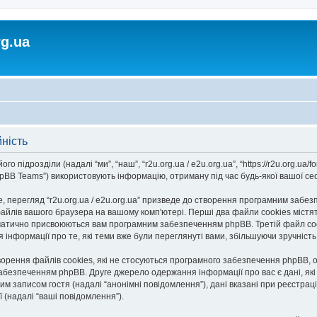
rg.ua
йність
го підрозділи (надалі “ми”, “наш”, “r2u.org.ua / e2u.org.ua”, “https://r2u.org.ua/fo
BB Teams”) використовують інформацію, отриману під час будь-якої вашої сесії
 перегляд “r2u.org.ua / e2u.org.ua” призведе до створення програмним забезп
айлів вашого браузера на вашому комп'ютері. Перші два файли cookies містять
автоматично присвоюються вам програмним забезпеченням phpBB. Третій файл co
ання інформації про те, які теми вже були переглянуті вами, збільшуючи зручніс
творення файлів cookies, які не стосуються програмного забезпечення phpBB, о
безпеченням phpBB. Друге джерело одержання інформації про вас є дані, які в
 записом гостя (надалі “анонімні повідомлення”), дані вказані при реєстрації н
ї (надалі “ваші повідомлення”).