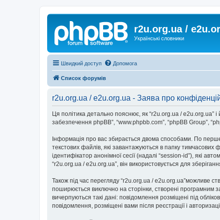
r2u.org.ua / e2u.o
Українські словники
Швидкий доступ
Допомога
Список форумів
r2u.org.ua / e2u.org.ua - Заява про конфіденці
Ця політика детально пояснює, як “r2u.org.ua / e2u.org.ua” і йо
забезпечення phpBB”, “www.phpbb.com”, “phpBB Group”, “php
Інформація про вас збирається двома способами. По перше,
текстових файлів, які завантажуються в папку тимчасових ф
ідентифікатор анонімної сесії (надалі “session-id”), які 
“r2u.org.ua / e2u.org.ua”, він використовується для зберіг
Також під час перегляду “r2u.org.ua / e2u.org.ua”можливе с
поширюється виключно на сторінки, створені програмним за
вичерпуються такі дані: повідомлення розміщені під обліковим
повідомлення, розміщені вами після реєстрації і авторизаці