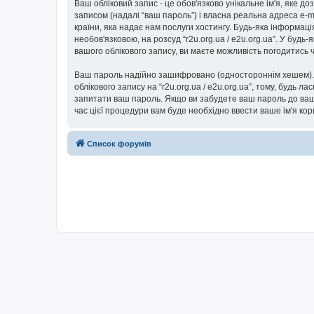
Ваш обліковий запис - це обов'язково унікальне ім'я, яке д
записом (надалі “ваш пароль”) і власна реальна адреса e-ma
країни, яка надає нам послуги хостингу. Будь-яка інформаці
необов'язковою, на розсуд “r2u.org.ua / e2u.org.ua”. У буд
вашого облікового запису, ви маєте можливість погодитись
Ваш пароль надійно зашифровано (одностороннім хешем). П
облікового запису на “r2u.org.ua / e2u.org.ua”, тому, будь ла
запитати ваш пароль. Якщо ви забудете ваш пароль до вашо
час цієї процедури вам буде необхідно ввести ваше ім'я ко
Список форумів