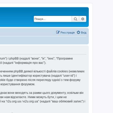
Пошук
Розширений по
Реєстрація
Вхід
rum”) і phpBB (надалі “вони”, “їх”, “їхнє”, “Програмне
 (надалі “інформація про вас”).
еченням phpBB деякої кількості файлів cookies (невеликих
 лише ідентифікатор користувача (надалі “user-id”) і
okie буде створено після перегляду однієї з тем форуму
ть користування форумом.
днак вони виходять за рамки цього документу, оскільки він
и нам відсилаєте. Ними можуть бути, і цим не
а “r2u.org.ua / e2u.org.ua” (надалі “ваш обліковий запис”) і