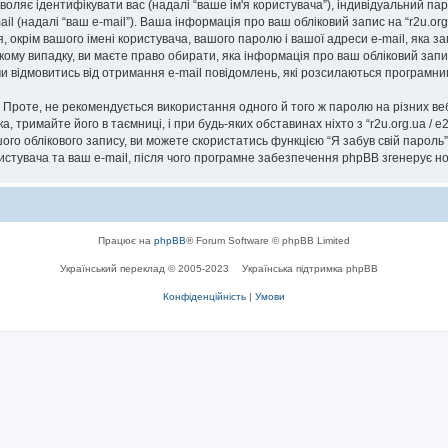
озволяє ідентифікувати вас (надалі “ваше ім'я користувача”), індивідуальний п
il (надалі “ваш e-mail”). Ваша інформація про ваш обліковий запис на “r2u.or
я, окрім вашого імені користувача, вашого паролю і вашої адреси e-mail, яка 
ь-якому випадку, ви маєте право обирати, яка інформація про ваш обліковий за
 чи відмовитись від отримання e-mail повідомлень, які розсилаються програм
роте, не рекомендується використання одного й того ж паролю на різних ве
ска, тримайте його в таємниці, і при будь-яких обставинах ніхто з “r2u.org.ua / 
го облікового запису, ви можете скористатись функцією “Я забув свій парол
ристувача та ваш e-mail, після чого програмне забезпечення phpBB згенерує н
Працює на
phpBB
® Forum Software © phpBB Limited
Український переклад © 2005-2023
Українська підтримка phpBB
Конфіденційність
|
Умови