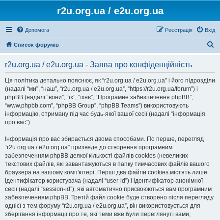
r2u.org.ua / e2u.org.ua
Допомога
Реєстрація
Вхід
П
Список форумів
о
r2u.org.ua / e2u.org.ua - Заява про конфіденційність
ш
у
Ця політика детально пояснює, як “r2u.org.ua / e2u.org.ua” і його підрозділи
(надалі “ми”, “наш”, “r2u.org.ua / e2u.org.ua”, “https://r2u.org.ua/forum”) і
к
phpBB (надалі “вони”, “їх”, “їхнє”, “Програмне забезпечення phpBB”,
“www.phpbb.com”, “phpBB Group”, “phpBB Teams”) використовують
інформацію, отриману під час будь-якої вашої сесії (надалі “інформація
про вас”).
Інформація про вас збирається двома способами. По перше, перегляд
“r2u.org.ua / e2u.org.ua” призведе до створення програмним
забезпеченням phpBB деякої кількості файлів cookies (невеликих
текстових файлів, які завантажуються в папку тимчасових файлів вашого
браузера на вашому комп'ютері. Перші два файли cookies містять лише
ідентифікатор користувача (надалі “user-id”) і ідентифікатор анонімної
сесії (надалі “session-id”), які автоматично присвоюються вам програмним
забезпеченням phpBB. Третій файл cookie буде створено після перегляду
однієї з тем форуму “r2u.org.ua / e2u.org.ua”, він використовується для
зберігання інформації про те, які теми вже були переглянуті вами,