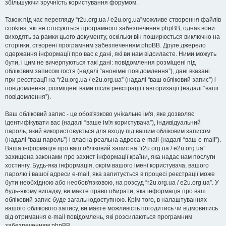
збільшуючи зручність користування форумом.
Також під час перегляду “r2u.org.ua / e2u.org.ua”можливе створення файлів
cookies, які не стосуються програмного забезпечення phpBB, однак вони
виходять за рамки цього документу, оскільки він поширюється виключно на
сторінки, створені програмним забезпеченням phpBB. Друге джерело
одержання інформації про вас є дані, які ви нам відсилаєте. Ними можуть
бути, і цим не вичерпуються такі дані: повідомлення розміщені під
обліковим записом гостя (надалі “анонімні повідомлення”), дані вказані
при реєстрації на “r2u.org.ua / e2u.org.ua” (надалі “ваш обліковий запис”) і
повідомлення, розміщені вами після реєстрації і авторизації (надалі “ваші
повідомлення”).
Ваш обліковий запис - це обов'язково унікальне ім'я, яке дозволяє
ідентифікувати вас (надалі “ваше ім'я користувача”), індивідуальний
пароль, який використовується для входу під вашим обліковим записом
(надалі “ваш пароль”) і власна реальна адреса e-mail (надалі “ваш e-mail”).
Ваша інформація про ваш обліковий запис на “r2u.org.ua / e2u.org.ua”
захищена законами про захист інформації країни, яка надає нам послуги
хостингу. Будь-яка інформація, окрім вашого імені користувача, вашого
паролю і вашої адреси e-mail, яка запитується в процесі реєстрації може
бути необхідною або необов'язковою, на розсуд “r2u.org.ua / e2u.org.ua”. У
будь-якому випадку, ви маєте право обирати, яка інформація про ваш
обліковий запис буде загальнодоступною. Крім того, в налаштуваннях
вашого облікового запису, ви маєте можливість погодитись чи відмовитись
від отримання e-mail повідомлень, які розсилаються програмним
забезпеченням phpBB.