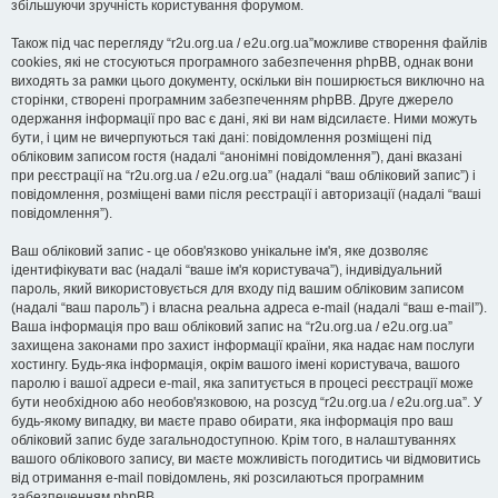
збільшуючи зручність користування форумом.
Також під час перегляду “r2u.org.ua / e2u.org.ua”можливе створення файлів
cookies, які не стосуються програмного забезпечення phpBB, однак вони
виходять за рамки цього документу, оскільки він поширюється виключно на
сторінки, створені програмним забезпеченням phpBB. Друге джерело
одержання інформації про вас є дані, які ви нам відсилаєте. Ними можуть
бути, і цим не вичерпуються такі дані: повідомлення розміщені під
обліковим записом гостя (надалі “анонімні повідомлення”), дані вказані
при реєстрації на “r2u.org.ua / e2u.org.ua” (надалі “ваш обліковий запис”) і
повідомлення, розміщені вами після реєстрації і авторизації (надалі “ваші
повідомлення”).
Ваш обліковий запис - це обов'язково унікальне ім'я, яке дозволяє
ідентифікувати вас (надалі “ваше ім'я користувача”), індивідуальний
пароль, який використовується для входу під вашим обліковим записом
(надалі “ваш пароль”) і власна реальна адреса e-mail (надалі “ваш e-mail”).
Ваша інформація про ваш обліковий запис на “r2u.org.ua / e2u.org.ua”
захищена законами про захист інформації країни, яка надає нам послуги
хостингу. Будь-яка інформація, окрім вашого імені користувача, вашого
паролю і вашої адреси e-mail, яка запитується в процесі реєстрації може
бути необхідною або необов'язковою, на розсуд “r2u.org.ua / e2u.org.ua”. У
будь-якому випадку, ви маєте право обирати, яка інформація про ваш
обліковий запис буде загальнодоступною. Крім того, в налаштуваннях
вашого облікового запису, ви маєте можливість погодитись чи відмовитись
від отримання e-mail повідомлень, які розсилаються програмним
забезпеченням phpBB.