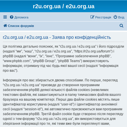
r2u.org.ua / e2u.org.ua
Допомога
Реєстрація
Вхід
П
Список форумів
о
r2u.org.ua / e2u.org.ua - Заява про конфіденційність
ш
у
Ця політика детально пояснює, як “r2u.org.ua / e2u.org.ua” і його підрозділи
(надалі “ми”, “наш”, “r2u.org.ua / e2u.org.ua”, “https://r2u.org.ua/forum”) і
к
phpBB (надалі “вони”, “їх”, “їхнє”, “Програмне забезпечення phpBB”,
“www.phpbb.com”, “phpBB Group”, “phpBB Teams”) використовують
інформацію, отриману під час будь-якої вашої сесії (надалі “інформація
про вас”).
Інформація про вас збирається двома способами. По перше, перегляд
“r2u.org.ua / e2u.org.ua” призведе до створення програмним
забезпеченням phpBB деякої кількості файлів cookies (невеликих
текстових файлів, які завантажуються в папку тимчасових файлів вашого
браузера на вашому комп'ютері. Перші два файли cookies містять лише
ідентифікатор користувача (надалі “user-id”) і ідентифікатор анонімної
сесії (надалі “session-id”), які автоматично присвоюються вам програмним
забезпеченням phpBB. Третій файл cookie буде створено після перегляду
однієї з тем форуму “r2u.org.ua / e2u.org.ua”, він використовується для
зберігання інформації про те, які теми вже були переглянуті вами,