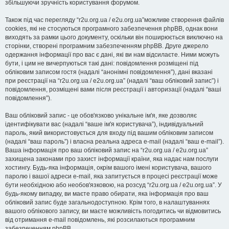
збільшуючи зручність користування форумом.
Також під час перегляду “r2u.org.ua / e2u.org.ua”можливе створення файлів
cookies, які не стосуються програмного забезпечення phpBB, однак вони
виходять за рамки цього документу, оскільки він поширюється виключно на
сторінки, створені програмним забезпеченням phpBB. Друге джерело
одержання інформації про вас є дані, які ви нам відсилаєте. Ними можуть
бути, і цим не вичерпуються такі дані: повідомлення розміщені під
обліковим записом гостя (надалі “анонімні повідомлення”), дані вказані
при реєстрації на “r2u.org.ua / e2u.org.ua” (надалі “ваш обліковий запис”) і
повідомлення, розміщені вами після реєстрації і авторизації (надалі “ваші
повідомлення”).
Ваш обліковий запис - це обов'язково унікальне ім'я, яке дозволяє
ідентифікувати вас (надалі “ваше ім'я користувача”), індивідуальний
пароль, який використовується для входу під вашим обліковим записом
(надалі “ваш пароль”) і власна реальна адреса e-mail (надалі “ваш e-mail”).
Ваша інформація про ваш обліковий запис на “r2u.org.ua / e2u.org.ua”
захищена законами про захист інформації країни, яка надає нам послуги
хостингу. Будь-яка інформація, окрім вашого імені користувача, вашого
паролю і вашої адреси e-mail, яка запитується в процесі реєстрації може
бути необхідною або необов'язковою, на розсуд “r2u.org.ua / e2u.org.ua”. У
будь-якому випадку, ви маєте право обирати, яка інформація про ваш
обліковий запис буде загальнодоступною. Крім того, в налаштуваннях
вашого облікового запису, ви маєте можливість погодитись чи відмовитись
від отримання e-mail повідомлень, які розсилаються програмним
забезпеченням phpBB.