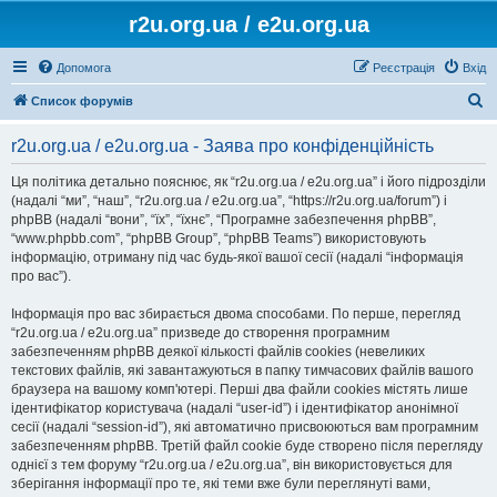
r2u.org.ua / e2u.org.ua
Допомога
Реєстрація
Вхід
П
Список форумів
о
r2u.org.ua / e2u.org.ua - Заява про конфіденційність
ш
у
Ця політика детально пояснює, як “r2u.org.ua / e2u.org.ua” і його підрозділи
(надалі “ми”, “наш”, “r2u.org.ua / e2u.org.ua”, “https://r2u.org.ua/forum”) і
к
phpBB (надалі “вони”, “їх”, “їхнє”, “Програмне забезпечення phpBB”,
“www.phpbb.com”, “phpBB Group”, “phpBB Teams”) використовують
інформацію, отриману під час будь-якої вашої сесії (надалі “інформація
про вас”).
Інформація про вас збирається двома способами. По перше, перегляд
“r2u.org.ua / e2u.org.ua” призведе до створення програмним
забезпеченням phpBB деякої кількості файлів cookies (невеликих
текстових файлів, які завантажуються в папку тимчасових файлів вашого
браузера на вашому комп'ютері. Перші два файли cookies містять лише
ідентифікатор користувача (надалі “user-id”) і ідентифікатор анонімної
сесії (надалі “session-id”), які автоматично присвоюються вам програмним
забезпеченням phpBB. Третій файл cookie буде створено після перегляду
однієї з тем форуму “r2u.org.ua / e2u.org.ua”, він використовується для
зберігання інформації про те, які теми вже були переглянуті вами,