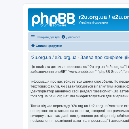
r2u.org.ua / e2u.o
Українські словники
Швидкий доступ
Допомога
Список форумів
r2u.org.ua / e2u.org.ua - Заява про конфіденці
Ця політика детально пояснює, як “r2u.org.ua / e2u.org.ua” і йо
забезпечення phpBB”, “www.phpbb.com”, “phpBB Group”, “php
Інформація про вас збирається двома способами. По перше,
текстових файлів, які завантажуються в папку тимчасових ф
ідентифікатор анонімної сесії (надалі “session-id”), які 
“r2u.org.ua / e2u.org.ua”, він використовується для зберіг
Також під час перегляду “r2u.org.ua / e2u.org.ua”можливе с
поширюється виключно на сторінки, створені програмним за
вичерпуються такі дані: повідомлення розміщені під обліковим
повідомлення, розміщені вами після реєстрації і авторизаці