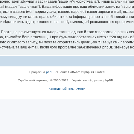
озволяє ідентифікувати вас (надалі “ваше ім'я користувача”), індивідуальний п
il (надалі “ваш e-mail”). Ваша інформація про ваш обліковий запис на “r2u.or
я, окрім вашого імені користувача, вашого паролю і вашої адреси e-mail, яка 
ь-якому випадку, ви маєте право обирати, яка інформація про ваш обліковий за
 чи відмовитись від отримання e-mail повідомлень, які розсилаються програм
роте, не рекомендується використання одного й того ж паролю на різних ве
ска, тримайте його в таємниці, і при будь-яких обставинах ніхто з “r2u.org.ua / 
го облікового запису, ви можете скористатись функцією “Я забув свій парол
ристувача та ваш e-mail, після чого програмне забезпечення phpBB згенерує н
Працює на
phpBB
® Forum Software © phpBB Limited
Український переклад © 2005-2023
Українська підтримка phpBB
Конфіденційність
|
Умови