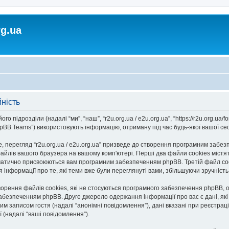
rg.ua
йність
го підрозділи (надалі “ми”, “наш”, “r2u.org.ua / e2u.org.ua”, “https://r2u.org.ua/fo
BB Teams”) використовують інформацію, отриману під час будь-якої вашої сесії
 перегляд “r2u.org.ua / e2u.org.ua” призведе до створення програмним забезп
айлів вашого браузера на вашому комп'ютері. Перші два файли cookies містять
автоматично присвоюються вам програмним забезпеченням phpBB. Третій файл co
ання інформації про те, які теми вже були переглянуті вами, збільшуючи зручніс
творення файлів cookies, які не стосуються програмного забезпечення phpBB, о
безпеченням phpBB. Друге джерело одержання інформації про вас є дані, які в
 записом гостя (надалі “анонімні повідомлення”), дані вказані при реєстрації н
ї (надалі “ваші повідомлення”).