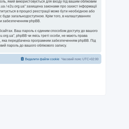
ароль, який використовується для входу під вашим обліковим
g.ua / e2u.org.ua” захищена законами про захист інформації
запитується в процесі реєстрації може бути необхідною або
пис буде загальнодоступною. Крім того, в налаштуваннях
ним забезпеченням phpBB.
бсайтах. Ваш пароль є єдиним способом доступу до вашого
e2u.org.ua”, phpBB чи якісь треті особи, не мають права
ь”, яка передбачена програмним забезпеченням phpBB. Під
овий пароль до вашого облікового запису.
Видалити файли cookie
Часовий пояс
UTC+02:00