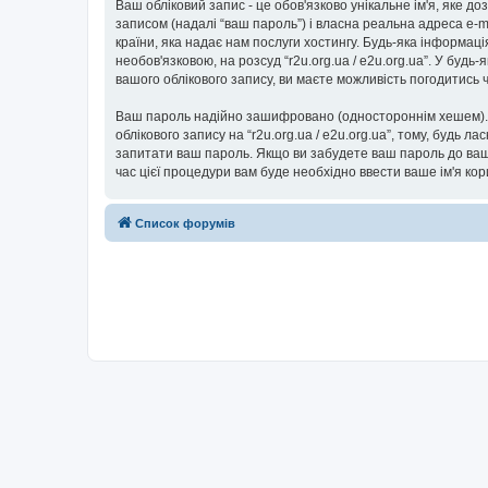
Ваш обліковий запис - це обов'язково унікальне ім'я, яке д
записом (надалі “ваш пароль”) і власна реальна адреса e-ma
країни, яка надає нам послуги хостингу. Будь-яка інформаці
необов'язковою, на розсуд “r2u.org.ua / e2u.org.ua”. У буд
вашого облікового запису, ви маєте можливість погодитись
Ваш пароль надійно зашифровано (одностороннім хешем). П
облікового запису на “r2u.org.ua / e2u.org.ua”, тому, будь ла
запитати ваш пароль. Якщо ви забудете ваш пароль до вашо
час цієї процедури вам буде необхідно ввести ваше ім'я ко
Список форумів