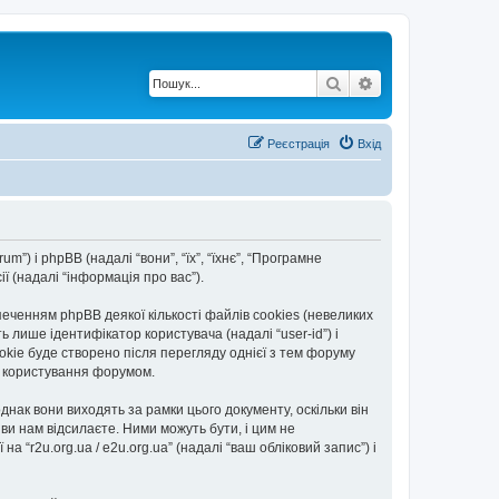
Пошук
Розширений по
Реєстрація
Вхід
rum”) і phpBB (надалі “вони”, “їх”, “їхнє”, “Програмне
 (надалі “інформація про вас”).
еченням phpBB деякої кількості файлів cookies (невеликих
 лише ідентифікатор користувача (надалі “user-id”) і
okie буде створено після перегляду однієї з тем форуму
ть користування форумом.
днак вони виходять за рамки цього документу, оскільки він
и нам відсилаєте. Ними можуть бути, і цим не
а “r2u.org.ua / e2u.org.ua” (надалі “ваш обліковий запис”) і