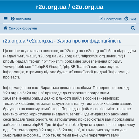
r2u.org.ua / e2u.org.ua
Допомога
Реєстрація
Вхід
П
Список форумів
о
r2u.org.ua / e2u.org.ua - Заява про конфіденційність
ш
у
Ця політика детально пояснює, як “r2u.org.ua / e2u.org.ua” і його підрозділи
(надалі “ми”, “наш”, “r2u.org.ua / e2u.org.ua”, “https://r2u.org.ua/forum”) і
к
phpBB (надалі “вони”, “їх”, “їхнє”, “Програмне забезпечення phpBB”,
“www.phpbb.com”, “phpBB Group”, “phpBB Teams”) використовують
інформацію, отриману під час будь-якої вашої сесії (надалі “інформація
про вас”).
Інформація про вас збирається двома способами. По перше, перегляд
“r2u.org.ua / e2u.org.ua” призведе до створення програмним
забезпеченням phpBB деякої кількості файлів cookies (невеликих
текстових файлів, які завантажуються в папку тимчасових файлів вашого
браузера на вашому комп'ютері. Перші два файли cookies містять лише
ідентифікатор користувача (надалі “user-id”) і ідентифікатор анонімної
сесії (надалі “session-id”), які автоматично присвоюються вам програмним
забезпеченням phpBB. Третій файл cookie буде створено після перегляду
однієї з тем форуму “r2u.org.ua / e2u.org.ua”, він використовується для
зберігання інформації про те, які теми вже були переглянуті вами,