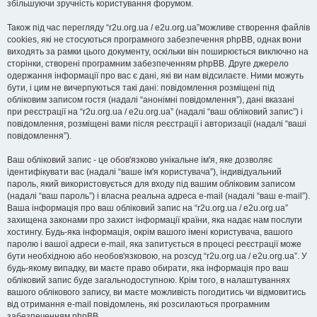
збільшуючи зручність користування форумом.
Також під час перегляду “r2u.org.ua / e2u.org.ua”можливе створення файлів
cookies, які не стосуються програмного забезпечення phpBB, однак вони
виходять за рамки цього документу, оскільки він поширюється виключно на
сторінки, створені програмним забезпеченням phpBB. Друге джерело
одержання інформації про вас є дані, які ви нам відсилаєте. Ними можуть
бути, і цим не вичерпуються такі дані: повідомлення розміщені під
обліковим записом гостя (надалі “анонімні повідомлення”), дані вказані
при реєстрації на “r2u.org.ua / e2u.org.ua” (надалі “ваш обліковий запис”) і
повідомлення, розміщені вами після реєстрації і авторизації (надалі “ваші
повідомлення”).
Ваш обліковий запис - це обов'язково унікальне ім'я, яке дозволяє
ідентифікувати вас (надалі “ваше ім'я користувача”), індивідуальний
пароль, який використовується для входу під вашим обліковим записом
(надалі “ваш пароль”) і власна реальна адреса e-mail (надалі “ваш e-mail”).
Ваша інформація про ваш обліковий запис на “r2u.org.ua / e2u.org.ua”
захищена законами про захист інформації країни, яка надає нам послуги
хостингу. Будь-яка інформація, окрім вашого імені користувача, вашого
паролю і вашої адреси e-mail, яка запитується в процесі реєстрації може
бути необхідною або необов'язковою, на розсуд “r2u.org.ua / e2u.org.ua”. У
будь-якому випадку, ви маєте право обирати, яка інформація про ваш
обліковий запис буде загальнодоступною. Крім того, в налаштуваннях
вашого облікового запису, ви маєте можливість погодитись чи відмовитись
від отримання e-mail повідомлень, які розсилаються програмним
забезпеченням phpBB.