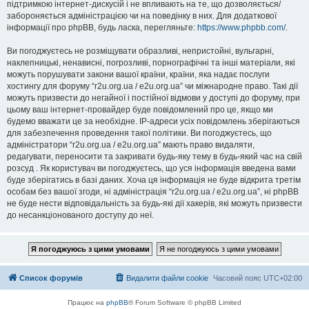
підтримкою інтернет-дискусій і не впливають на те, що дозволяється/
забороняється адміністрацією чи на поведінку в них. Для додаткової
інформації про phpBB, будь ласка, перегляньте:
https://www.phpbb.com/
.
Ви погоджуєтесь не розміщувати образливі, непристойні, вульгарні,
наклепницькі, ненависні, погрозливі, порнографічні та інші матеріали, які
можуть порушувати закони вашої країни, країни, яка надає послуги
хостингу для форуму “r2u.org.ua / e2u.org.ua” чи міжнародне право. Такі дії
можуть призвести до негайної і постійної відмови у доступі до форуму, при
цьому ваш інтернет-провайдер буде повідомлений про це, якщо ми
будемо вважати це за необхідне. IP-адреси усіх повідомлень зберігаються
для забезпечення проведення такої політики. Ви погоджуєтесь, що
адміністратори “r2u.org.ua / e2u.org.ua” мають право видаляти,
редагувати, переносити та закривати будь-яку тему в будь-який час на свій
розсуд . Як користувач ви погоджуєтесь, що уся інформація введена вами
буде зберігатись в базі даних. Хоча ця інформація не буде відкрита третім
особам без вашої згоди, ні адміністрація “r2u.org.ua / e2u.org.ua”, ні phpBB
не буде нести відповідальність за будь-які дії хакерів, які можуть призвести
до несанкціонованого доступу до неї.
Список форумів
Видалити файли cookie
Часовий пояс
UTC+02:00
Працює на
phpBB
® Forum Software © phpBB Limited