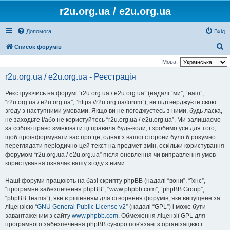
r2u.org.ua / e2u.org.ua
Допомога
Вхід
П
Список форумів
о
Мова:
ш
r2u.org.ua / e2u.org.ua - Реєстрація
у
Реєструючись на форумі “r2u.org.ua / e2u.org.ua” (надалі “ми”, “наш”,
к
“r2u.org.ua / e2u.org.ua”, “https://r2u.org.ua/forum”), ви підтверджуєте свою
згоду з наступними умовами. Якщо ви не погоджуєтесь з ними, будь ласка,
не заходьте і/або не користуйтесь “r2u.org.ua / e2u.org.ua”. Ми залишаємо
за собою право змінювати ці правила будь-коли, і зробимо усе для того,
щоб проінформувати вас про це, однак з вашої сторони було б розумно
переглядати періодично цей текст на предмет змін, оскільки користування
форумом “r2u.org.ua / e2u.org.ua” після оновлення чи виправлення умов
користування означає вашу згоду з ними.
Наші форуми працюють на базі скрипту phpBB (надалі “вони”, “їхнє”,
“програмне забезпечення phpBB”, “www.phpbb.com”, “phpBB Group”,
“phpBB Teams”), яке є рішенням для створення форумів, яке випущене за
ліцензією “
GNU General Public License v2
” (надалі “GPL”) і може бути
завантаженим з сайту
www.phpbb.com
. Обмеження ліцензії GPL для
програмного забезпечення phpBB суворо пов'язані з організацією і