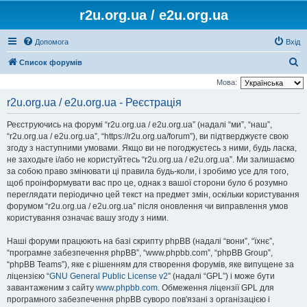
r2u.org.ua / e2u.org.ua
Допомога
Вхід
П
Список форумів
о
Мова:
ш
r2u.org.ua / e2u.org.ua - Реєстрація
у
Реєструючись на форумі “r2u.org.ua / e2u.org.ua” (надалі “ми”, “наш”,
к
“r2u.org.ua / e2u.org.ua”, “https://r2u.org.ua/forum”), ви підтверджуєте свою
згоду з наступними умовами. Якщо ви не погоджуєтесь з ними, будь ласка,
не заходьте і/або не користуйтесь “r2u.org.ua / e2u.org.ua”. Ми залишаємо
за собою право змінювати ці правила будь-коли, і зробимо усе для того,
щоб проінформувати вас про це, однак з вашої сторони було б розумно
переглядати періодично цей текст на предмет змін, оскільки користування
форумом “r2u.org.ua / e2u.org.ua” після оновлення чи виправлення умов
користування означає вашу згоду з ними.
Наші форуми працюють на базі скрипту phpBB (надалі “вони”, “їхнє”,
“програмне забезпечення phpBB”, “www.phpbb.com”, “phpBB Group”,
“phpBB Teams”), яке є рішенням для створення форумів, яке випущене за
ліцензією “
GNU General Public License v2
” (надалі “GPL”) і може бути
завантаженим з сайту
www.phpbb.com
. Обмеження ліцензії GPL для
програмного забезпечення phpBB суворо пов'язані з організацією і