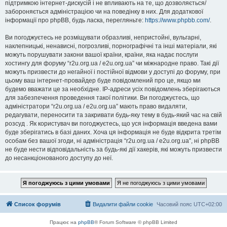
підтримкою інтернет-дискусій і не впливають на те, що дозволяється/
забороняється адміністрацією чи на поведінку в них. Для додаткової
інформації про phpBB, будь ласка, перегляньте:
https://www.phpbb.com/
.
Ви погоджуєтесь не розміщувати образливі, непристойні, вульгарні,
наклепницькі, ненависні, погрозливі, порнографічні та інші матеріали, які
можуть порушувати закони вашої країни, країни, яка надає послуги
хостингу для форуму “r2u.org.ua / e2u.org.ua” чи міжнародне право. Такі дії
можуть призвести до негайної і постійної відмови у доступі до форуму, при
цьому ваш інтернет-провайдер буде повідомлений про це, якщо ми
будемо вважати це за необхідне. IP-адреси усіх повідомлень зберігаються
для забезпечення проведення такої політики. Ви погоджуєтесь, що
адміністратори “r2u.org.ua / e2u.org.ua” мають право видаляти,
редагувати, переносити та закривати будь-яку тему в будь-який час на свій
розсуд . Як користувач ви погоджуєтесь, що уся інформація введена вами
буде зберігатись в базі даних. Хоча ця інформація не буде відкрита третім
особам без вашої згоди, ні адміністрація “r2u.org.ua / e2u.org.ua”, ні phpBB
не буде нести відповідальність за будь-які дії хакерів, які можуть призвести
до несанкціонованого доступу до неї.
Список форумів
Видалити файли cookie
Часовий пояс
UTC+02:00
Працює на
phpBB
® Forum Software © phpBB Limited