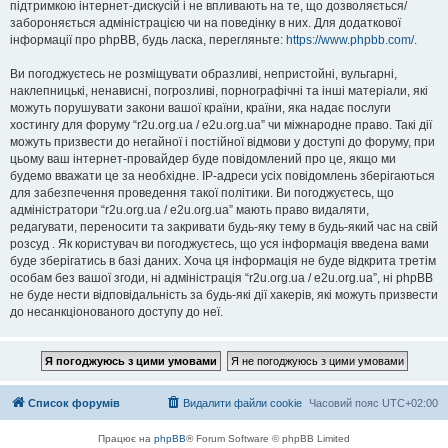
підтримкою інтернет-дискусій і не впливають на те, що дозволяється/
забороняється адміністрацією чи на поведінку в них. Для додаткової
інформації про phpBB, будь ласка, перегляньте:
https://www.phpbb.com/
.
Ви погоджуєтесь не розміщувати образливі, непристойні, вульгарні,
наклепницькі, ненависні, погрозливі, порнографічні та інші матеріали, які
можуть порушувати закони вашої країни, країни, яка надає послуги
хостингу для форуму “r2u.org.ua / e2u.org.ua” чи міжнародне право. Такі дії
можуть призвести до негайної і постійної відмови у доступі до форуму, при
цьому ваш інтернет-провайдер буде повідомлений про це, якщо ми
будемо вважати це за необхідне. IP-адреси усіх повідомлень зберігаються
для забезпечення проведення такої політики. Ви погоджуєтесь, що
адміністратори “r2u.org.ua / e2u.org.ua” мають право видаляти,
редагувати, переносити та закривати будь-яку тему в будь-який час на свій
розсуд . Як користувач ви погоджуєтесь, що уся інформація введена вами
буде зберігатись в базі даних. Хоча ця інформація не буде відкрита третім
особам без вашої згоди, ні адміністрація “r2u.org.ua / e2u.org.ua”, ні phpBB
не буде нести відповідальність за будь-які дії хакерів, які можуть призвести
до несанкціонованого доступу до неї.
Список форумів
Видалити файли cookie
Часовий пояс
UTC+02:00
Працює на
phpBB
® Forum Software © phpBB Limited