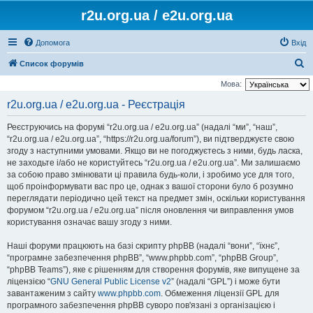
r2u.org.ua / e2u.org.ua
Допомога
Вхід
П
Список форумів
о
Мова:
ш
r2u.org.ua / e2u.org.ua - Реєстрація
у
Реєструючись на форумі “r2u.org.ua / e2u.org.ua” (надалі “ми”, “наш”,
к
“r2u.org.ua / e2u.org.ua”, “https://r2u.org.ua/forum”), ви підтверджуєте свою
згоду з наступними умовами. Якщо ви не погоджуєтесь з ними, будь ласка,
не заходьте і/або не користуйтесь “r2u.org.ua / e2u.org.ua”. Ми залишаємо
за собою право змінювати ці правила будь-коли, і зробимо усе для того,
щоб проінформувати вас про це, однак з вашої сторони було б розумно
переглядати періодично цей текст на предмет змін, оскільки користування
форумом “r2u.org.ua / e2u.org.ua” після оновлення чи виправлення умов
користування означає вашу згоду з ними.
Наші форуми працюють на базі скрипту phpBB (надалі “вони”, “їхнє”,
“програмне забезпечення phpBB”, “www.phpbb.com”, “phpBB Group”,
“phpBB Teams”), яке є рішенням для створення форумів, яке випущене за
ліцензією “
GNU General Public License v2
” (надалі “GPL”) і може бути
завантаженим з сайту
www.phpbb.com
. Обмеження ліцензії GPL для
програмного забезпечення phpBB суворо пов'язані з організацією і