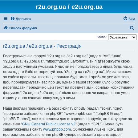
r2u.org.ua / e2u.org.ua
Допомога
Вхід
П
Список форумів
о
Мова:
ш
r2u.org.ua / e2u.org.ua - Реєстрація
у
Реєструючись на форумі “r2u.org.ua / e2u.org.ua” (надалі “ми”, “наш”,
к
“r2u.org.ua / e2u.org.ua”, “https://r2u.org.ua/forum”), ви підтверджуєте свою
згоду з наступними умовами. Якщо ви не погоджуєтесь з ними, будь ласка,
не заходьте і/або не користуйтесь “r2u.org.ua / e2u.org.ua”. Ми залишаємо
за собою право змінювати ці правила будь-коли, і зробимо усе для того,
щоб проінформувати вас про це, однак з вашої сторони було б розумно
переглядати періодично цей текст на предмет змін, оскільки користування
форумом “r2u.org.ua / e2u.org.ua” після оновлення чи виправлення умов
користування означає вашу згоду з ними.
Наші форуми працюють на базі скрипту phpBB (надалі “вони”, “їхнє”,
“програмне забезпечення phpBB”, “www.phpbb.com”, “phpBB Group”,
“phpBB Teams”), яке є рішенням для створення форумів, яке випущене за
ліцензією “
GNU General Public License v2
” (надалі “GPL”) і може бути
завантаженим з сайту
www.phpbb.com
. Обмеження ліцензії GPL для
програмного забезпечення phpBB суворо пов'язані з організацією і