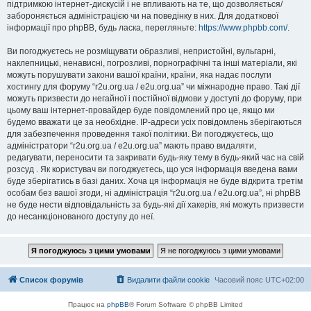
підтримкою інтернет-дискусій і не впливають на те, що дозволяється/
забороняється адміністрацією чи на поведінку в них. Для додаткової
інформації про phpBB, будь ласка, перегляньте:
https://www.phpbb.com/
.
Ви погоджуєтесь не розміщувати образливі, непристойні, вульгарні,
наклепницькі, ненависні, погрозливі, порнографічні та інші матеріали, які
можуть порушувати закони вашої країни, країни, яка надає послуги
хостингу для форуму “r2u.org.ua / e2u.org.ua” чи міжнародне право. Такі дії
можуть призвести до негайної і постійної відмови у доступі до форуму, при
цьому ваш інтернет-провайдер буде повідомлений про це, якщо ми
будемо вважати це за необхідне. IP-адреси усіх повідомлень зберігаються
для забезпечення проведення такої політики. Ви погоджуєтесь, що
адміністратори “r2u.org.ua / e2u.org.ua” мають право видаляти,
редагувати, переносити та закривати будь-яку тему в будь-який час на свій
розсуд . Як користувач ви погоджуєтесь, що уся інформація введена вами
буде зберігатись в базі даних. Хоча ця інформація не буде відкрита третім
особам без вашої згоди, ні адміністрація “r2u.org.ua / e2u.org.ua”, ні phpBB
не буде нести відповідальність за будь-які дії хакерів, які можуть призвести
до несанкціонованого доступу до неї.
Список форумів
Видалити файли cookie
Часовий пояс
UTC+02:00
Працює на
phpBB
® Forum Software © phpBB Limited