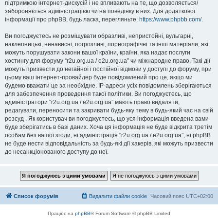
підтримкою інтернет-дискусій і не впливають на те, що дозволяється/
забороняється адміністрацією чи на поведінку в них. Для додаткової
інформації про phpBB, будь ласка, перегляньте:
https://www.phpbb.com/
.
Ви погоджуєтесь не розміщувати образливі, непристойні, вульгарні,
наклепницькі, ненависні, погрозливі, порнографічні та інші матеріали, які
можуть порушувати закони вашої країни, країни, яка надає послуги
хостингу для форуму “r2u.org.ua / e2u.org.ua” чи міжнародне право. Такі дії
можуть призвести до негайної і постійної відмови у доступі до форуму, при
цьому ваш інтернет-провайдер буде повідомлений про це, якщо ми
будемо вважати це за необхідне. IP-адреси усіх повідомлень зберігаються
для забезпечення проведення такої політики. Ви погоджуєтесь, що
адміністратори “r2u.org.ua / e2u.org.ua” мають право видаляти,
редагувати, переносити та закривати будь-яку тему в будь-який час на свій
розсуд . Як користувач ви погоджуєтесь, що уся інформація введена вами
буде зберігатись в базі даних. Хоча ця інформація не буде відкрита третім
особам без вашої згоди, ні адміністрація “r2u.org.ua / e2u.org.ua”, ні phpBB
не буде нести відповідальність за будь-які дії хакерів, які можуть призвести
до несанкціонованого доступу до неї.
Список форумів
Видалити файли cookie
Часовий пояс
UTC+02:00
Працює на
phpBB
® Forum Software © phpBB Limited