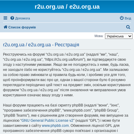
r2u.org.ua / e2u.org.ua
Допомога
Вхід
П
Список форумів
о
Мова:
ш
r2u.org.ua / e2u.org.ua - Реєстрація
у
Реєструючись на форумі “r2u.org.ua / e2u.org.ua” (надалі “ми”, “наш”,
к
“r2u.org.ua / e2u.org.ua”, “https://r2u.org.ua/forum”), ви підтверджуєте свою
згоду з наступними умовами. Якщо ви не погоджуєтесь з ними, будь ласка,
не заходьте і/або не користуйтесь “r2u.org.ua / e2u.org.ua”. Ми залишаємо
за собою право змінювати ці правила будь-коли, і зробимо усе для того,
щоб проінформувати вас про це, однак з вашої сторони було б розумно
переглядати періодично цей текст на предмет змін, оскільки користування
форумом “r2u.org.ua / e2u.org.ua” після оновлення чи виправлення умов
користування означає вашу згоду з ними.
Наші форуми працюють на базі скрипту phpBB (надалі “вони”, “їхнє”,
“програмне забезпечення phpBB”, “www.phpbb.com”, “phpBB Group”,
“phpBB Teams”), яке є рішенням для створення форумів, яке випущене за
ліцензією “
GNU General Public License v2
” (надалі “GPL”) і може бути
завантаженим з сайту
www.phpbb.com
. Обмеження ліцензії GPL для
програмного забезпечення phpBB суворо пов'язані з організацією і