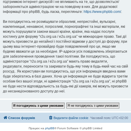
підтримкою інтернет-дискусій і не впливають на те, що дозволяється/
забороняється адміністрацією чи на поведінку в них. Для додаткової
інформації про phpBB, будь ласка, перегляньте:
https://www.phpbb.com/
.
Ви погоджуєтесь не розміщувати образливі, непристойні, вульгарні,
наклепницькі, ненависні, погрозливі, порнографічні та інші матеріали, які
можуть порушувати закони вашої країни, країни, яка надає послуги
хостингу для форуму “r2u.org.ua / e2u.org.ua” чи міжнародне право. Такі дії
можуть призвести до негайної і постійної відмови у доступі до форуму, при
цьому ваш інтернет-провайдер буде повідомлений про це, якщо ми
будемо вважати це за необхідне. IP-адреси усіх повідомлень зберігаються
для забезпечення проведення такої політики. Ви погоджуєтесь, що
адміністратори “r2u.org.ua / e2u.org.ua” мають право видаляти,
редагувати, переносити та закривати будь-яку тему в будь-який час на свій
розсуд . Як користувач ви погоджуєтесь, що уся інформація введена вами
буде зберігатись в базі даних. Хоча ця інформація не буде відкрита третім
особам без вашої згоди, ні адміністрація “r2u.org.ua / e2u.org.ua”, ні phpBB
не буде нести відповідальність за будь-які дії хакерів, які можуть призвести
до несанкціонованого доступу до неї.
Список форумів
Видалити файли cookie
Часовий пояс
UTC+02:00
Працює на
phpBB
® Forum Software © phpBB Limited