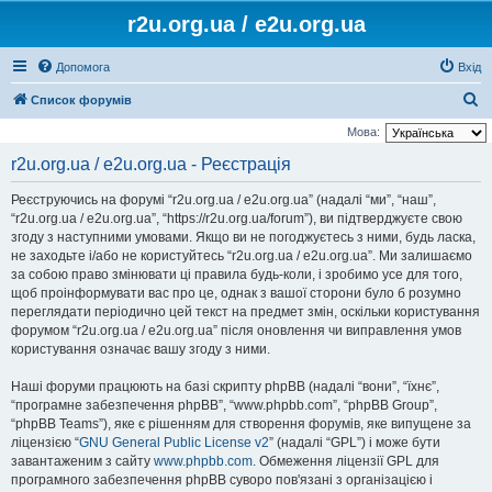
r2u.org.ua / e2u.org.ua
Допомога
Вхід
П
Список форумів
о
Мова:
ш
r2u.org.ua / e2u.org.ua - Реєстрація
у
Реєструючись на форумі “r2u.org.ua / e2u.org.ua” (надалі “ми”, “наш”,
к
“r2u.org.ua / e2u.org.ua”, “https://r2u.org.ua/forum”), ви підтверджуєте свою
згоду з наступними умовами. Якщо ви не погоджуєтесь з ними, будь ласка,
не заходьте і/або не користуйтесь “r2u.org.ua / e2u.org.ua”. Ми залишаємо
за собою право змінювати ці правила будь-коли, і зробимо усе для того,
щоб проінформувати вас про це, однак з вашої сторони було б розумно
переглядати періодично цей текст на предмет змін, оскільки користування
форумом “r2u.org.ua / e2u.org.ua” після оновлення чи виправлення умов
користування означає вашу згоду з ними.
Наші форуми працюють на базі скрипту phpBB (надалі “вони”, “їхнє”,
“програмне забезпечення phpBB”, “www.phpbb.com”, “phpBB Group”,
“phpBB Teams”), яке є рішенням для створення форумів, яке випущене за
ліцензією “
GNU General Public License v2
” (надалі “GPL”) і може бути
завантаженим з сайту
www.phpbb.com
. Обмеження ліцензії GPL для
програмного забезпечення phpBB суворо пов'язані з організацією і