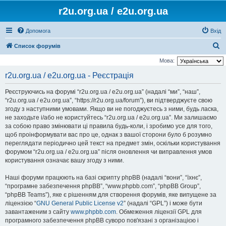
r2u.org.ua / e2u.org.ua
Допомога
Вхід
П
Список форумів
о
Мова:
ш
r2u.org.ua / e2u.org.ua - Реєстрація
у
Реєструючись на форумі “r2u.org.ua / e2u.org.ua” (надалі “ми”, “наш”,
к
“r2u.org.ua / e2u.org.ua”, “https://r2u.org.ua/forum”), ви підтверджуєте свою
згоду з наступними умовами. Якщо ви не погоджуєтесь з ними, будь ласка,
не заходьте і/або не користуйтесь “r2u.org.ua / e2u.org.ua”. Ми залишаємо
за собою право змінювати ці правила будь-коли, і зробимо усе для того,
щоб проінформувати вас про це, однак з вашої сторони було б розумно
переглядати періодично цей текст на предмет змін, оскільки користування
форумом “r2u.org.ua / e2u.org.ua” після оновлення чи виправлення умов
користування означає вашу згоду з ними.
Наші форуми працюють на базі скрипту phpBB (надалі “вони”, “їхнє”,
“програмне забезпечення phpBB”, “www.phpbb.com”, “phpBB Group”,
“phpBB Teams”), яке є рішенням для створення форумів, яке випущене за
ліцензією “
GNU General Public License v2
” (надалі “GPL”) і може бути
завантаженим з сайту
www.phpbb.com
. Обмеження ліцензії GPL для
програмного забезпечення phpBB суворо пов'язані з організацією і