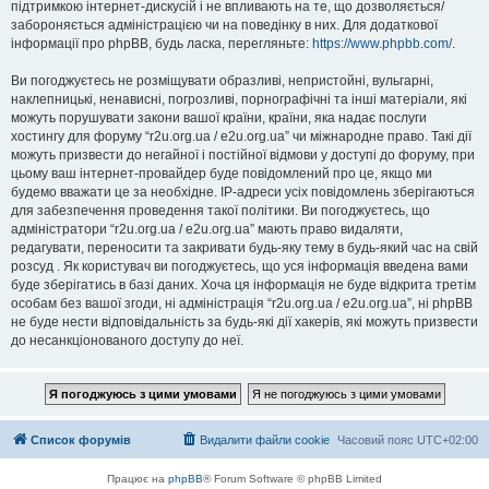
підтримкою інтернет-дискусій і не впливають на те, що дозволяється/
забороняється адміністрацією чи на поведінку в них. Для додаткової
інформації про phpBB, будь ласка, перегляньте:
https://www.phpbb.com/
.
Ви погоджуєтесь не розміщувати образливі, непристойні, вульгарні,
наклепницькі, ненависні, погрозливі, порнографічні та інші матеріали, які
можуть порушувати закони вашої країни, країни, яка надає послуги
хостингу для форуму “r2u.org.ua / e2u.org.ua” чи міжнародне право. Такі дії
можуть призвести до негайної і постійної відмови у доступі до форуму, при
цьому ваш інтернет-провайдер буде повідомлений про це, якщо ми
будемо вважати це за необхідне. IP-адреси усіх повідомлень зберігаються
для забезпечення проведення такої політики. Ви погоджуєтесь, що
адміністратори “r2u.org.ua / e2u.org.ua” мають право видаляти,
редагувати, переносити та закривати будь-яку тему в будь-який час на свій
розсуд . Як користувач ви погоджуєтесь, що уся інформація введена вами
буде зберігатись в базі даних. Хоча ця інформація не буде відкрита третім
особам без вашої згоди, ні адміністрація “r2u.org.ua / e2u.org.ua”, ні phpBB
не буде нести відповідальність за будь-які дії хакерів, які можуть призвести
до несанкціонованого доступу до неї.
Список форумів
Видалити файли cookie
Часовий пояс
UTC+02:00
Працює на
phpBB
® Forum Software © phpBB Limited