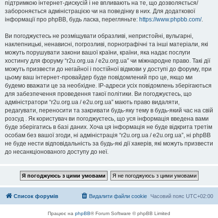
підтримкою інтернет-дискусій і не впливають на те, що дозволяється/
забороняється адміністрацією чи на поведінку в них. Для додаткової
інформації про phpBB, будь ласка, перегляньте:
https://www.phpbb.com/
.
Ви погоджуєтесь не розміщувати образливі, непристойні, вульгарні,
наклепницькі, ненависні, погрозливі, порнографічні та інші матеріали, які
можуть порушувати закони вашої країни, країни, яка надає послуги
хостингу для форуму “r2u.org.ua / e2u.org.ua” чи міжнародне право. Такі дії
можуть призвести до негайної і постійної відмови у доступі до форуму, при
цьому ваш інтернет-провайдер буде повідомлений про це, якщо ми
будемо вважати це за необхідне. IP-адреси усіх повідомлень зберігаються
для забезпечення проведення такої політики. Ви погоджуєтесь, що
адміністратори “r2u.org.ua / e2u.org.ua” мають право видаляти,
редагувати, переносити та закривати будь-яку тему в будь-який час на свій
розсуд . Як користувач ви погоджуєтесь, що уся інформація введена вами
буде зберігатись в базі даних. Хоча ця інформація не буде відкрита третім
особам без вашої згоди, ні адміністрація “r2u.org.ua / e2u.org.ua”, ні phpBB
не буде нести відповідальність за будь-які дії хакерів, які можуть призвести
до несанкціонованого доступу до неї.
Список форумів
Видалити файли cookie
Часовий пояс
UTC+02:00
Працює на
phpBB
® Forum Software © phpBB Limited