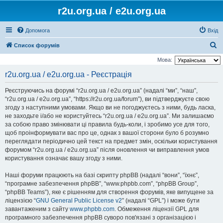
r2u.org.ua / e2u.org.ua
Допомога
Вхід
П
Список форумів
о
Мова:
ш
r2u.org.ua / e2u.org.ua - Реєстрація
у
Реєструючись на форумі “r2u.org.ua / e2u.org.ua” (надалі “ми”, “наш”,
к
“r2u.org.ua / e2u.org.ua”, “https://r2u.org.ua/forum”), ви підтверджуєте свою
згоду з наступними умовами. Якщо ви не погоджуєтесь з ними, будь ласка,
не заходьте і/або не користуйтесь “r2u.org.ua / e2u.org.ua”. Ми залишаємо
за собою право змінювати ці правила будь-коли, і зробимо усе для того,
щоб проінформувати вас про це, однак з вашої сторони було б розумно
переглядати періодично цей текст на предмет змін, оскільки користування
форумом “r2u.org.ua / e2u.org.ua” після оновлення чи виправлення умов
користування означає вашу згоду з ними.
Наші форуми працюють на базі скрипту phpBB (надалі “вони”, “їхнє”,
“програмне забезпечення phpBB”, “www.phpbb.com”, “phpBB Group”,
“phpBB Teams”), яке є рішенням для створення форумів, яке випущене за
ліцензією “
GNU General Public License v2
” (надалі “GPL”) і може бути
завантаженим з сайту
www.phpbb.com
. Обмеження ліцензії GPL для
програмного забезпечення phpBB суворо пов'язані з організацією і