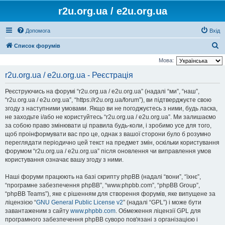
r2u.org.ua / e2u.org.ua
Допомога
Вхід
П
Список форумів
о
Мова:
ш
r2u.org.ua / e2u.org.ua - Реєстрація
у
Реєструючись на форумі “r2u.org.ua / e2u.org.ua” (надалі “ми”, “наш”,
к
“r2u.org.ua / e2u.org.ua”, “https://r2u.org.ua/forum”), ви підтверджуєте свою
згоду з наступними умовами. Якщо ви не погоджуєтесь з ними, будь ласка,
не заходьте і/або не користуйтесь “r2u.org.ua / e2u.org.ua”. Ми залишаємо
за собою право змінювати ці правила будь-коли, і зробимо усе для того,
щоб проінформувати вас про це, однак з вашої сторони було б розумно
переглядати періодично цей текст на предмет змін, оскільки користування
форумом “r2u.org.ua / e2u.org.ua” після оновлення чи виправлення умов
користування означає вашу згоду з ними.
Наші форуми працюють на базі скрипту phpBB (надалі “вони”, “їхнє”,
“програмне забезпечення phpBB”, “www.phpbb.com”, “phpBB Group”,
“phpBB Teams”), яке є рішенням для створення форумів, яке випущене за
ліцензією “
GNU General Public License v2
” (надалі “GPL”) і може бути
завантаженим з сайту
www.phpbb.com
. Обмеження ліцензії GPL для
програмного забезпечення phpBB суворо пов'язані з організацією і