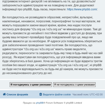
підтримкою інтернет-дискусій і не впливають на те, що дозволяється/
забороняється адміністрацією чи на поведінку в них. Для додаткової
інформації про phpBB, будь ласка, перегляньте:
https://www.phpbb.com/
.
Ви погоджуєтесь не розміщувати образливі, непристойні, вульгарні,
наклепницькі, ненависні, погрозливі, порнографічні та інші матеріали, які
можуть порушувати закони вашої країни, країни, яка надає послуги
хостингу для форуму “r2u.org.ua / e2u.org.ua” чи міжнародне право. Такі дії
можуть призвести до негайної і постійної відмови у доступі до форуму, при
цьому ваш інтернет-провайдер буде повідомлений про це, якщо ми
будемо вважати це за необхідне. IP-адреси усіх повідомлень зберігаються
для забезпечення проведення такої політики. Ви погоджуєтесь, що
адміністратори “r2u.org.ua / e2u.org.ua” мають право видаляти,
редагувати, переносити та закривати будь-яку тему в будь-який час на свій
розсуд . Як користувач ви погоджуєтесь, що уся інформація введена вами
буде зберігатись в базі даних. Хоча ця інформація не буде відкрита третім
особам без вашої згоди, ні адміністрація “r2u.org.ua / e2u.org.ua”, ні phpBB
не буде нести відповідальність за будь-які дії хакерів, які можуть призвести
до несанкціонованого доступу до неї.
Список форумів
Видалити файли cookie
Часовий пояс
UTC+02:00
Працює на
phpBB
® Forum Software © phpBB Limited