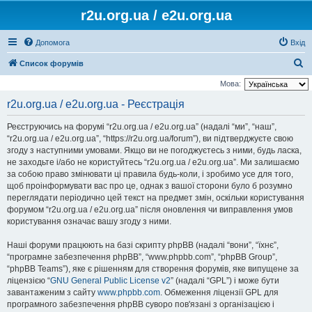
r2u.org.ua / e2u.org.ua
Допомога
Вхід
П
Список форумів
о
Мова:
ш
r2u.org.ua / e2u.org.ua - Реєстрація
у
Реєструючись на форумі “r2u.org.ua / e2u.org.ua” (надалі “ми”, “наш”,
к
“r2u.org.ua / e2u.org.ua”, “https://r2u.org.ua/forum”), ви підтверджуєте свою
згоду з наступними умовами. Якщо ви не погоджуєтесь з ними, будь ласка,
не заходьте і/або не користуйтесь “r2u.org.ua / e2u.org.ua”. Ми залишаємо
за собою право змінювати ці правила будь-коли, і зробимо усе для того,
щоб проінформувати вас про це, однак з вашої сторони було б розумно
переглядати періодично цей текст на предмет змін, оскільки користування
форумом “r2u.org.ua / e2u.org.ua” після оновлення чи виправлення умов
користування означає вашу згоду з ними.
Наші форуми працюють на базі скрипту phpBB (надалі “вони”, “їхнє”,
“програмне забезпечення phpBB”, “www.phpbb.com”, “phpBB Group”,
“phpBB Teams”), яке є рішенням для створення форумів, яке випущене за
ліцензією “
GNU General Public License v2
” (надалі “GPL”) і може бути
завантаженим з сайту
www.phpbb.com
. Обмеження ліцензії GPL для
програмного забезпечення phpBB суворо пов'язані з організацією і