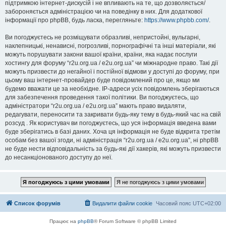
підтримкою інтернет-дискусій і не впливають на те, що дозволяється/
забороняється адміністрацією чи на поведінку в них. Для додаткової
інформації про phpBB, будь ласка, перегляньте:
https://www.phpbb.com/
.
Ви погоджуєтесь не розміщувати образливі, непристойні, вульгарні,
наклепницькі, ненависні, погрозливі, порнографічні та інші матеріали, які
можуть порушувати закони вашої країни, країни, яка надає послуги
хостингу для форуму “r2u.org.ua / e2u.org.ua” чи міжнародне право. Такі дії
можуть призвести до негайної і постійної відмови у доступі до форуму, при
цьому ваш інтернет-провайдер буде повідомлений про це, якщо ми
будемо вважати це за необхідне. IP-адреси усіх повідомлень зберігаються
для забезпечення проведення такої політики. Ви погоджуєтесь, що
адміністратори “r2u.org.ua / e2u.org.ua” мають право видаляти,
редагувати, переносити та закривати будь-яку тему в будь-який час на свій
розсуд . Як користувач ви погоджуєтесь, що уся інформація введена вами
буде зберігатись в базі даних. Хоча ця інформація не буде відкрита третім
особам без вашої згоди, ні адміністрація “r2u.org.ua / e2u.org.ua”, ні phpBB
не буде нести відповідальність за будь-які дії хакерів, які можуть призвести
до несанкціонованого доступу до неї.
Список форумів
Видалити файли cookie
Часовий пояс
UTC+02:00
Працює на
phpBB
® Forum Software © phpBB Limited