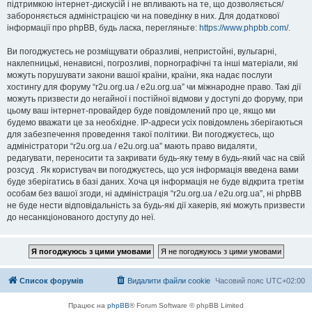
підтримкою інтернет-дискусій і не впливають на те, що дозволяється/
забороняється адміністрацією чи на поведінку в них. Для додаткової
інформації про phpBB, будь ласка, перегляньте:
https://www.phpbb.com/
.
Ви погоджуєтесь не розміщувати образливі, непристойні, вульгарні,
наклепницькі, ненависні, погрозливі, порнографічні та інші матеріали, які
можуть порушувати закони вашої країни, країни, яка надає послуги
хостингу для форуму “r2u.org.ua / e2u.org.ua” чи міжнародне право. Такі дії
можуть призвести до негайної і постійної відмови у доступі до форуму, при
цьому ваш інтернет-провайдер буде повідомлений про це, якщо ми
будемо вважати це за необхідне. IP-адреси усіх повідомлень зберігаються
для забезпечення проведення такої політики. Ви погоджуєтесь, що
адміністратори “r2u.org.ua / e2u.org.ua” мають право видаляти,
редагувати, переносити та закривати будь-яку тему в будь-який час на свій
розсуд . Як користувач ви погоджуєтесь, що уся інформація введена вами
буде зберігатись в базі даних. Хоча ця інформація не буде відкрита третім
особам без вашої згоди, ні адміністрація “r2u.org.ua / e2u.org.ua”, ні phpBB
не буде нести відповідальність за будь-які дії хакерів, які можуть призвести
до несанкціонованого доступу до неї.
Список форумів
Видалити файли cookie
Часовий пояс
UTC+02:00
Працює на
phpBB
® Forum Software © phpBB Limited