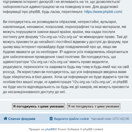
підтримкою інтернет-дискусій і не впливають на те, що дозволяється/
забороняється адміністрацією чи на поведінку в них. Для додаткової
інформації про phpBB, будь ласка, перегляньте:
https://www.phpbb.com/
.
Ви погоджуєтесь не розміщувати образливі, непристойні, вульгарні,
наклепницькі, ненависні, погрозливі, порнографічні та інші матеріали, які
можуть порушувати закони вашої країни, країни, яка надає послуги
хостингу для форуму “r2u.org.ua / e2u.org.ua” чи міжнародне право. Такі дії
можуть призвести до негайної і постійної відмови у доступі до форуму, при
цьому ваш інтернет-провайдер буде повідомлений про це, якщо ми
будемо вважати це за необхідне. IP-адреси усіх повідомлень зберігаються
для забезпечення проведення такої політики. Ви погоджуєтесь, що
адміністратори “r2u.org.ua / e2u.org.ua” мають право видаляти,
редагувати, переносити та закривати будь-яку тему в будь-який час на свій
розсуд . Як користувач ви погоджуєтесь, що уся інформація введена вами
буде зберігатись в базі даних. Хоча ця інформація не буде відкрита третім
особам без вашої згоди, ні адміністрація “r2u.org.ua / e2u.org.ua”, ні phpBB
не буде нести відповідальність за будь-які дії хакерів, які можуть призвести
до несанкціонованого доступу до неї.
Список форумів
Видалити файли cookie
Часовий пояс
UTC+02:00
Працює на
phpBB
® Forum Software © phpBB Limited