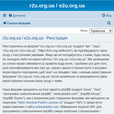
r2u.org.ua / e2u.org.ua
Допомога
Вхід
П
Список форумів
о
Мова:
ш
r2u.org.ua / e2u.org.ua - Реєстрація
у
Реєструючись на форумі “r2u.org.ua / e2u.org.ua” (надалі “ми”, “наш”,
к
“r2u.org.ua / e2u.org.ua”, “https://r2u.org.ua/forum”), ви підтверджуєте свою
згоду з наступними умовами. Якщо ви не погоджуєтесь з ними, будь ласка,
не заходьте і/або не користуйтесь “r2u.org.ua / e2u.org.ua”. Ми залишаємо
за собою право змінювати ці правила будь-коли, і зробимо усе для того,
щоб проінформувати вас про це, однак з вашої сторони було б розумно
переглядати періодично цей текст на предмет змін, оскільки користування
форумом “r2u.org.ua / e2u.org.ua” після оновлення чи виправлення умов
користування означає вашу згоду з ними.
Наші форуми працюють на базі скрипту phpBB (надалі “вони”, “їхнє”,
“програмне забезпечення phpBB”, “www.phpbb.com”, “phpBB Group”,
“phpBB Teams”), яке є рішенням для створення форумів, яке випущене за
ліцензією “
GNU General Public License v2
” (надалі “GPL”) і може бути
завантаженим з сайту
www.phpbb.com
. Обмеження ліцензії GPL для
програмного забезпечення phpBB суворо пов'язані з організацією і